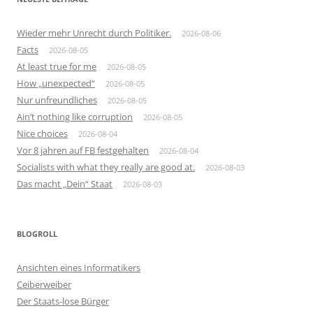
Wieder mehr Unrecht durch Politiker.
2026-08-06
Facts
2026-08-05
At least true for me
2026-08-05
How „unexpected“
2026-08-05
Nur unfreundliches
2026-08-05
Ain’t nothing like corruption
2026-08-05
Nice choices
2026-08-04
Vor 8 jahren auf FB festgehalten
2026-08-04
Socialists with what they really are good at.
2026-08-03
Das macht „Dein“ Staat
2026-08-03
BLOGROLL
Ansichten eines Informatikers
Ceiberweiber
Der Staats-lose Bürger