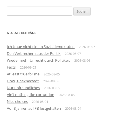
Suchen
nach:
NEUESTE BEITRÄGE
Ich traue nicht einem Sozialdemokraten
2026-08-07
Den Verbrechern aus der Politik
2026-08-07
Wieder mehr Unrecht durch Politiker.
2026-08-06
Facts
2026-08-05
At least true for me
2026-08-05
How „unexpected“
2026-08-05
Nur unfreundliches
2026-08-05
Ain’t nothing like corruption
2026-08-05
Nice choices
2026-08-04
Vor 8 jahren auf FB festgehalten
2026-08-04