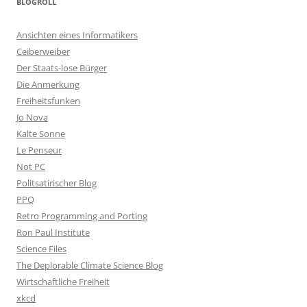
BLOGROLL
Ansichten eines Informatikers
Ceiberweiber
Der Staats-lose Bürger
Die Anmerkung
Freiheitsfunken
Jo Nova
Kalte Sonne
Le Penseur
Not PC
Politsatirischer Blog
PPQ
Retro Programming and Porting
Ron Paul Institute
Science Files
The Deplorable Climate Science Blog
Wirtschaftliche Freiheit
xkcd