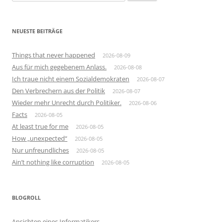
nach:
NEUESTE BEITRÄGE
Things that never happened
2026-08-09
Aus für mich gegebenem Anlass.
2026-08-08
Ich traue nicht einem Sozialdemokraten
2026-08-07
Den Verbrechern aus der Politik
2026-08-07
Wieder mehr Unrecht durch Politiker.
2026-08-06
Facts
2026-08-05
At least true for me
2026-08-05
How „unexpected“
2026-08-05
Nur unfreundliches
2026-08-05
Ain’t nothing like corruption
2026-08-05
BLOGROLL
Ansichten eines Informatikers