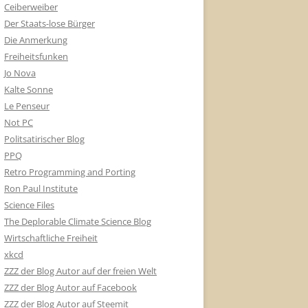
Ceiberweiber
Der Staats-lose Bürger
Die Anmerkung
Freiheitsfunken
Jo Nova
Kalte Sonne
Le Penseur
Not PC
Politsatirischer Blog
PPQ
Retro Programming and Porting
Ron Paul Institute
Science Files
The Deplorable Climate Science Blog
Wirtschaftliche Freiheit
xkcd
ZZZ der Blog Autor auf der freien Welt
ZZZ der Blog Autor auf Facebook
ZZZ der Blog Autor auf Steemit