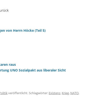
urück
gen von Herrn Höcke (Teil 5)
aren raus
ung UNO Sozialpakt aus liberaler Sicht
Politik
veröffentlicht. Schlagwörter:
Existenz
,
Krieg
,
NATO
,