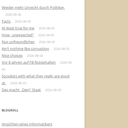
Wieder mehr Unrecht durch Politiker.
2026-08-06
Facts
2026-08-05
At least true for me
2026-08-05
How „unexpected“
2026-08-05
Nur unfreundliches
2026-08-05
Ain’t nothing like corruption
2026-08-05
Nice choices
2026-08-04
Vor 8 jahren auf FB festgehalten
2026-08-
04
Socialists with what they really are good
at.
2026-08-03
Das macht „Dein“ Staat
2026-08-03
BLOGROLL
Ansichten eines Informatikers