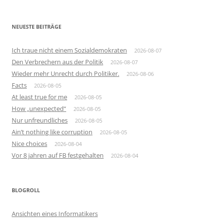
NEUESTE BEITRÄGE
Ich traue nicht einem Sozialdemokraten
2026-08-07
Den Verbrechern aus der Politik
2026-08-07
Wieder mehr Unrecht durch Politiker.
2026-08-06
Facts
2026-08-05
At least true for me
2026-08-05
How „unexpected“
2026-08-05
Nur unfreundliches
2026-08-05
Ain’t nothing like corruption
2026-08-05
Nice choices
2026-08-04
Vor 8 jahren auf FB festgehalten
2026-08-04
BLOGROLL
Ansichten eines Informatikers