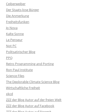
Ceiberweiber
Der Staats-lose Bürger
Die Anmerkung
Freiheitsfunken
Jo Nova
Kalte Sonne
Le Penseur
Not PC
Politsatirischer Blog
PPQ
Retro Programming and Porting
Ron Paul Institute
Science Files
The Deplorable Climate Science Blog
Wirtschaftliche Freiheit
xkcd
ZZZ der Blog Autor auf der freien Welt
ZZZ der Blog Autor auf Facebook
ZZZ der Blog Autor auf Steemit