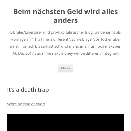
Zum
Inhalt
Beim nächsten Geld wird alles
springen
anders
Libraler/Libertärer und pro-kapitalistischer Blog, umbenannt als
Homage an "This time is different". Schreiblage: Von locker über
ernst, ironisch bis sarkastisch und manchmal nur noch makaber.
Ab Dez 2017 auch 'The next money will be different' integriert
Menü
It’s a death trap
Schreibe eine Antwort