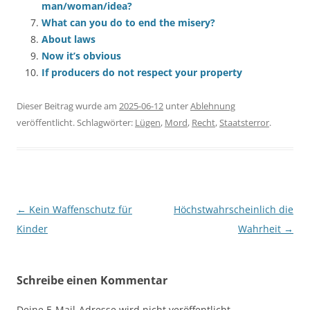
man/woman/idea?
What can you do to end the misery?
About laws
Now it’s obvious
If producers do not respect your property
Dieser Beitrag wurde am
2025-06-12
unter
Ablehnung
veröffentlicht. Schlagwörter:
Lügen
,
Mord
,
Recht
,
Staatsterror
.
Beitragsnavigation
←
Kein Waffenschutz für
Höchstwahrscheinlich die
Kinder
Wahrheit
→
Schreibe einen Kommentar
Deine E-Mail-Adresse wird nicht veröffentlicht.