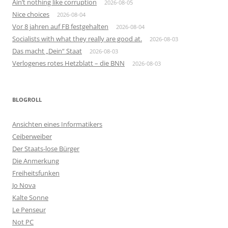
Ain’t nothing like corruption
2026-08-05
Nice choices
2026-08-04
Vor 8 jahren auf FB festgehalten
2026-08-04
Socialists with what they really are good at.
2026-08-03
Das macht „Dein“ Staat
2026-08-03
Verlogenes rotes Hetzblatt – die BNN
2026-08-03
BLOGROLL
Ansichten eines Informatikers
Ceiberweiber
Der Staats-lose Bürger
Die Anmerkung
Freiheitsfunken
Jo Nova
Kalte Sonne
Le Penseur
Not PC