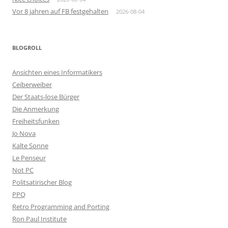
Vor 8 jahren auf FB festgehalten
2026-08-04
BLOGROLL
Ansichten eines Informatikers
Ceiberweiber
Der Staats-lose Bürger
Die Anmerkung
Freiheitsfunken
Jo Nova
Kalte Sonne
Le Penseur
Not PC
Politsatirischer Blog
PPQ
Retro Programming and Porting
Ron Paul Institute