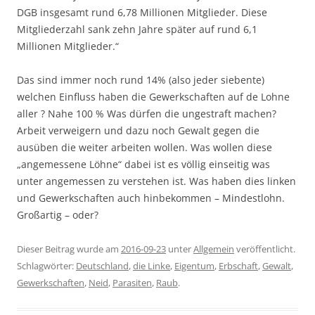
DGB insgesamt rund 6,78 Millionen Mitglieder. Diese
Mitgliederzahl sank zehn Jahre später auf rund 6,1
Millionen Mitglieder.“
Das sind immer noch rund 14% (also jeder siebente)
welchen Einfluss haben die Gewerkschaften auf de Lohne
aller ? Nahe 100 % Was dürfen die ungestraft machen?
Arbeit verweigern und dazu noch Gewalt gegen die
ausüben die weiter arbeiten wollen. Was wollen diese
„angemessene Löhne“ dabei ist es völlig einseitig was
unter angemessen zu verstehen ist. Was haben dies linken
und Gewerkschaften auch hinbekommen – Mindestlohn.
Großartig – oder?
Dieser Beitrag wurde am
2016-09-23
unter
Allgemein
veröffentlicht.
Schlagwörter:
Deutschland
,
die Linke
,
Eigentum
,
Erbschaft
,
Gewalt
,
Gewerkschaften
,
Neid
,
Parasiten
,
Raub
.