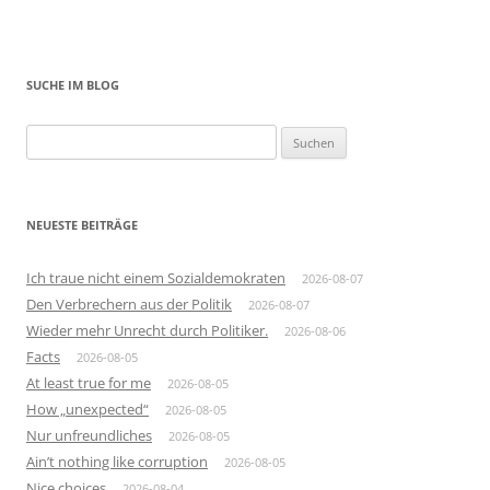
SUCHE IM BLOG
Suchen
nach:
NEUESTE BEITRÄGE
Ich traue nicht einem Sozialdemokraten
2026-08-07
Den Verbrechern aus der Politik
2026-08-07
Wieder mehr Unrecht durch Politiker.
2026-08-06
Facts
2026-08-05
At least true for me
2026-08-05
How „unexpected“
2026-08-05
Nur unfreundliches
2026-08-05
Ain’t nothing like corruption
2026-08-05
Nice choices
2026-08-04