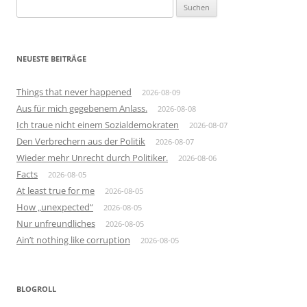
Suchen
nach:
NEUESTE BEITRÄGE
Things that never happened
2026-08-09
Aus für mich gegebenem Anlass.
2026-08-08
Ich traue nicht einem Sozialdemokraten
2026-08-07
Den Verbrechern aus der Politik
2026-08-07
Wieder mehr Unrecht durch Politiker.
2026-08-06
Facts
2026-08-05
At least true for me
2026-08-05
How „unexpected“
2026-08-05
Nur unfreundliches
2026-08-05
Ain’t nothing like corruption
2026-08-05
BLOGROLL