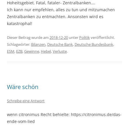
Hoheitsgebiet. Fatal, fataler- Zentralbanken….
Ich kann nur empfehlen, alles zu tun und mitzumachen
Zentralbanken zu entmachten. Ansonsten wird es
katastrophal!
Dieser Beitrag wurde am
2018-12-20
unter
Politik
veröffentlicht.
Schlagwörter:
Bilanzen
,
Deutsche Bank
,
Deutsche Bundesbank
,
ESM
,
EZB
,
Gewinne
,
Hebel
,
Verluste
.
Wäre schön
Schreibe eine Antwort
wenn citronimus Recht behielte: https://citronimus.de/das-
ende-vom-lied