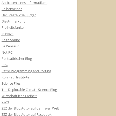
Ansichten eines Informatikers
Ceiberweiber
Der Staats-lose Bürger
Die Anmerkung
Freiheitsfunken
Jo Nova
Kalte Sonne
Le Penseur
Not PC
Politsatirischer Blog
PPQ
Retro Programming and Porting
Ron Paul Institute
Science Files
The Deplorable Climate Science Blog
Wirtschaftliche Freiheit
xkcd
ZZZ der Blog Autor auf der freien Welt
ZZZ der Blog Autor auf Facebook