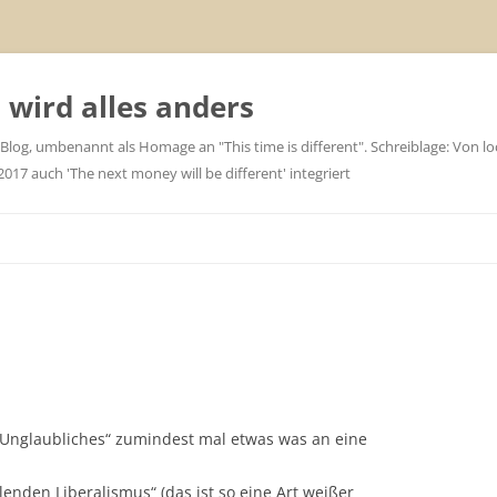
wird alles anders
 Blog, umbenannt als Homage an "This time is different". Schreiblage: Von loc
7 auch 'The next money will be different' integriert
Unglaubliches“ zumindest mal etwas was an eine
lenden Liberalismus“ (das ist so eine Art weißer