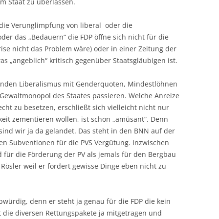
m Staat zu überlassen.
 die Verunglimpfung von liberal oder die
er das „Bedauern“ die FDP öffne sich nicht für die
rise nicht das Problem wäre) oder in einer Zeitung der
as „angeblich“ kritisch gegenüber Staatsgläubigen ist.
hlenden Liberalismus mit Genderquoten, Mindestlöhnen
as Gewaltmonopol des Staates passieren. Welche Anreize
ht zu besetzen, erschließt sich vielleicht nicht nur
gkeit zementieren wollen, ist schon „amüsant“. Denn
 sind wir ja da gelandet. Das steht in den BNN auf der
 den Subventionen für die PVS Vergütung. Inzwischen
 für die Förderung der PV als jemals für den Bergbau
Rösler weil er fordert gewisse Dinge eben nicht zu
ubwürdig, denn er steht ja genau für die FDP die kein
t die diversen Rettungspakete ja mitgetragen und