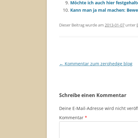
Möchte ich auch hier festgehal
Kann man ja mal machen: Bewert
Dieser Beitrag wurde am
2013-01-07
unter
Beitragsnavigation
←
Kommentar zum zerohedge blog
Schreibe einen Kommentar
Deine E-Mail-Adresse wird nicht veröff
Kommentar
*