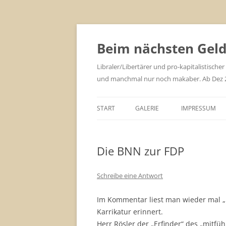
Zum
Inhalt
springen
Beim nächsten Geld 
Libraler/Libertärer und pro-kapitalistischer
und manchmal nur noch makaber. Ab Dez 201
START
GALERIE
IMPRESSUM
Die BNN zur FDP
Schreibe eine Antwort
Im Kommentar liest man wieder mal „
Karrikatur erinnert.
Herr Rösler der „Erfinder“ des „mitfüh