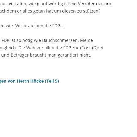
smus verraten, wie glaubwürdig ist ein Verräter der nun
achdem er alles getan hat um diesen zu stützen?
em wie: Wir brauchen die FDP….
e FDP ist so nötig wie Bauchschmerzen. Meine
n gleich. Die Wähler sollen die FDP zur (F)ast (D)rei
r und Betrüger braucht man garantiert nicht.
gen von Herrn Höcke (Teil 5)