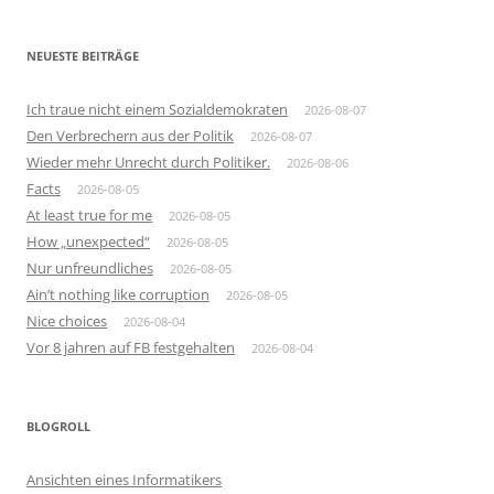
NEUESTE BEITRÄGE
Ich traue nicht einem Sozialdemokraten
2026-08-07
Den Verbrechern aus der Politik
2026-08-07
Wieder mehr Unrecht durch Politiker.
2026-08-06
Facts
2026-08-05
At least true for me
2026-08-05
How „unexpected“
2026-08-05
Nur unfreundliches
2026-08-05
Ain’t nothing like corruption
2026-08-05
Nice choices
2026-08-04
Vor 8 jahren auf FB festgehalten
2026-08-04
BLOGROLL
Ansichten eines Informatikers