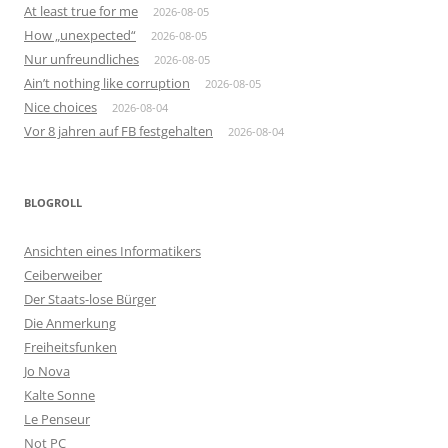
At least true for me
2026-08-05
How „unexpected“
2026-08-05
Nur unfreundliches
2026-08-05
Ain’t nothing like corruption
2026-08-05
Nice choices
2026-08-04
Vor 8 jahren auf FB festgehalten
2026-08-04
BLOGROLL
Ansichten eines Informatikers
Ceiberweiber
Der Staats-lose Bürger
Die Anmerkung
Freiheitsfunken
Jo Nova
Kalte Sonne
Le Penseur
Not PC