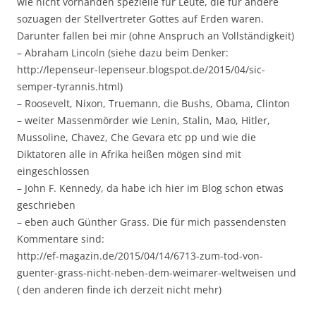
wie nicht vorhanden spezielle für Leute, die für andere
sozuagen der Stellvertreter Gottes auf Erden waren.
Darunter fallen bei mir (ohne Anspruch an Vollständigkeit)
– Abraham Lincoln (siehe dazu beim Denker:
http://lepenseur-lepenseur.blogspot.de/2015/04/sic-
semper-tyrannis.html)
– Roosevelt, Nixon, Truemann, die Bushs, Obama, Clinton
– weiter Massenmörder wie Lenin, Stalin, Mao, Hitler,
Mussoline, Chavez, Che Gevara etc pp und wie die
Diktatoren alle in Afrika heißen mögen sind mit
eingeschlossen
– John F. Kennedy, da habe ich hier im Blog schon etwas
geschrieben
– eben auch Günther Grass. Die für mich passendensten
Kommentare sind:
http://ef-magazin.de/2015/04/14/6713-zum-tod-von-
guenter-grass-nicht-neben-dem-weimarer-weltweisen und
( den anderen finde ich derzeit nicht mehr)