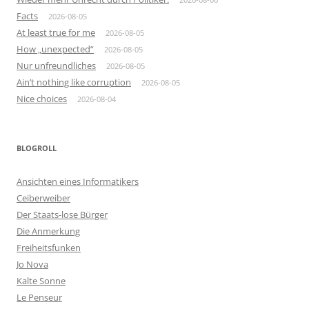
Facts
2026-08-05
At least true for me
2026-08-05
How „unexpected“
2026-08-05
Nur unfreundliches
2026-08-05
Ain’t nothing like corruption
2026-08-05
Nice choices
2026-08-04
BLOGROLL
Ansichten eines Informatikers
Ceiberweiber
Der Staats-lose Bürger
Die Anmerkung
Freiheitsfunken
Jo Nova
Kalte Sonne
Le Penseur