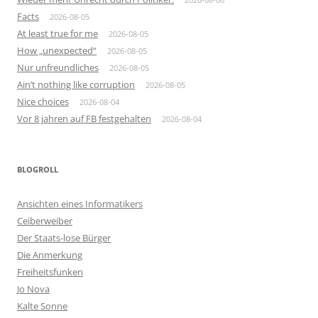
Facts
2026-08-05
At least true for me
2026-08-05
How „unexpected“
2026-08-05
Nur unfreundliches
2026-08-05
Ain’t nothing like corruption
2026-08-05
Nice choices
2026-08-04
Vor 8 jahren auf FB festgehalten
2026-08-04
BLOGROLL
Ansichten eines Informatikers
Ceiberweiber
Der Staats-lose Bürger
Die Anmerkung
Freiheitsfunken
Jo Nova
Kalte Sonne