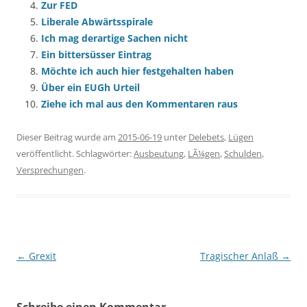
Zur FED
Liberale Abwärtsspirale
Ich mag derartige Sachen nicht
Ein bittersüsser Eintrag
Möchte ich auch hier festgehalten haben
Über ein EUGh Urteil
Ziehe ich mal aus den Kommentaren raus
Dieser Beitrag wurde am
2015-06-19
unter
Delebets
,
Lügen
veröffentlicht. Schlagwörter:
Ausbeutung
,
LÃ¼gen
,
Schulden
,
Versprechungen
.
Beitragsnavigation
←
Grexit
Tragischer Anlaß
→