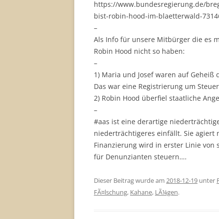
https://www.bundesregierung.de/breg-
bist-robin-hood-im-blaetterwald-7314
–
Als Info für unsere Mitbürger die es
Robin Hood nicht so haben:
–
1) Maria und Josef waren auf Geheiß 
Das war eine Registrierung um Steue
2) Robin Hood überfiel staatliche Ang
–
#aas
ist eine derartige niederträchtige
niederträchtigeres einfällt. Sie agie
Finanzierung wird in erster Linie von
für Denunzianten steuern….
Dieser Beitrag wurde am
2018-12-19
unter
FÃ¤lschung
,
Kahane
,
LÃ¼gen
.