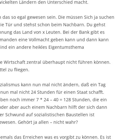
wickelten Ländern den Unterschied macht.
n das so egal gewesen sein. Die müssen Sich ja suchen
 die Tür und stehst schon beim Nachbarn. Du gehst
hnung das Land von x Leuten. Bei der Bank gibt es
emanden eine Vollmacht geben kann und dann kann
ind ein andere heikles Eigentumsthema
ine Wirtschaft zentral überhaupt nicht führen können.
tel zu fliegen.
ozialismus kann nun mal nicht ändern, daß ein Tag
un mal nicht 24 Stunden für einen Staat schafft.
ben noch immer 7 * 24 – 40 = 128 Stunden, die ein
er aber auch einem Nachbarn hilft der sich dann
r Schwund auf sozialistischen Baustellen ist
wesen. Gehört ja allen – nicht wahr?
iemals das Erreichen was es vorgibt zu können. Es ist