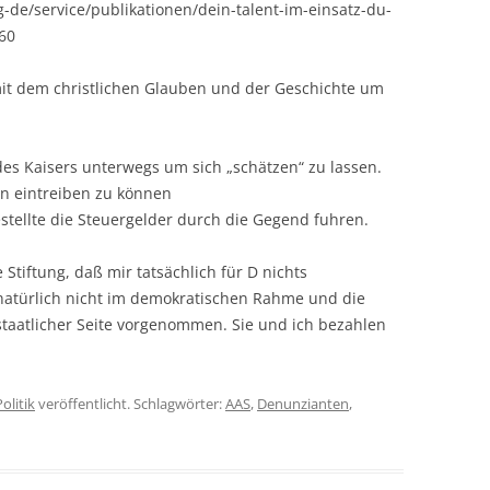
de/service/publikationen/dein-talent-im-einsatz-du-
60
 mit dem christlichen Glauben und der Geschichte um
des Kaisers unterwegs um sich „schätzen“ zu lassen.
rn eintreiben zu können
estellte die Steuergelder durch die Gegend fuhren.
 Stiftung, daß mir tatsächlich für D nichts
rt natürlich nicht im demokratischen Rahme und die
 staatlicher Seite vorgenommen. Sie und ich bezahlen
Politik
veröffentlicht. Schlagwörter:
AAS
,
Denunzianten
,