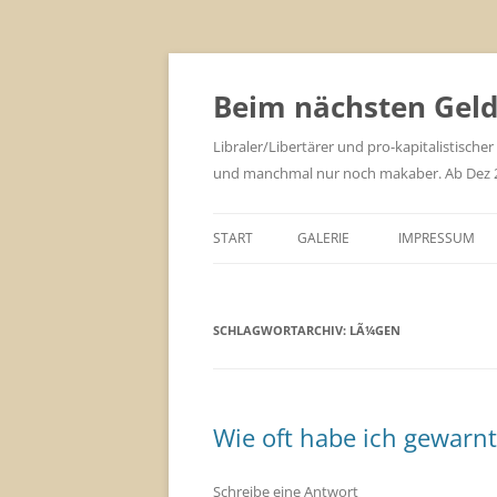
Zum
Inhalt
springen
Beim nächsten Geld 
Libraler/Libertärer und pro-kapitalistischer
und manchmal nur noch makaber. Ab Dez 201
START
GALERIE
IMPRESSUM
SCHLAGWORTARCHIV:
LÃ¼GEN
Wie oft habe ich gewarnt
Schreibe eine Antwort