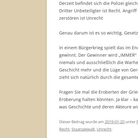
Derzeit befindet sich die Polizei glei
Dritter Unbeteiligter ist Recht. Angr
zerstören ist Unrecht
Genau darum ist es so wichtig, Geset
In einem Bürgerkrieg spielt das im En
gewinnt. Der Gewinner wird „IMMER“ 
niemals und ausschließlich die Warheit
Geschicht mehr und die Lüge von Ge
zieht sich natürlich durch die gesam
Fragen Sie mal die Eroberten der Grie
Eroberung halten könnten. Ja klar –
was Geschichte und deren Akteure ang
Dieser Beitrag wurde am
2019-01-20
unter
Recht
,
Staatsgewalt
,
Unrecht
.