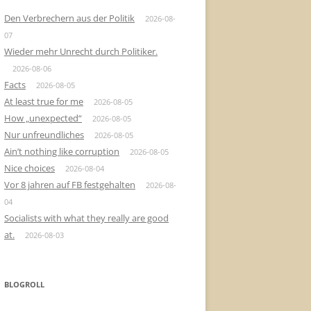
Den Verbrechern aus der Politik
2026-08-
07
Wieder mehr Unrecht durch Politiker.
2026-08-06
Facts
2026-08-05
At least true for me
2026-08-05
How „unexpected“
2026-08-05
Nur unfreundliches
2026-08-05
Ain’t nothing like corruption
2026-08-05
Nice choices
2026-08-04
Vor 8 jahren auf FB festgehalten
2026-08-
04
Socialists with what they really are good
at.
2026-08-03
BLOGROLL