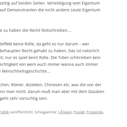
chzeitig auf beiden Seiten. Verteidigung vom Eigentum
iff auf Demonstranten die nicht andere Leute Eigentum
ze zu haben die Recht festschreiben….
deffekt keine Rolle, da geht es nur darum – wer
behaupten Recht gehabt zu haben. Das ist natürlich
, nur es spiel keint Rolle. Die Toten schhreiben kein
rechtigkeit von wem auch immer wanna auch immer
te Menschheitsgeschichte….
chen, Römer, Atzteken, Chinesen etc, was die von der
 kann man nicht, darum muß man aber mit dem Glauben
eht sehr vorsichtig sein.
Politik
veröffentlicht. Schlagwörter:
LÃ¼gen
,
Poizeit
,
Proganda
,