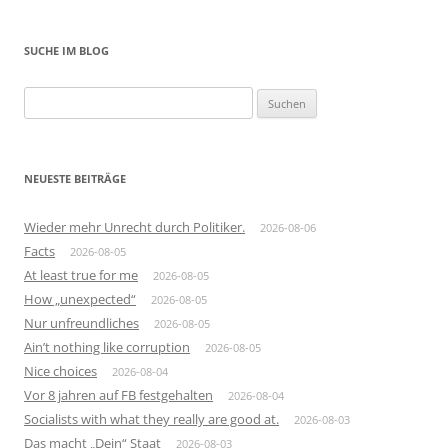
SUCHE IM BLOG
Suchen
nach:
NEUESTE BEITRÄGE
Wieder mehr Unrecht durch Politiker.
2026-08-06
Facts
2026-08-05
At least true for me
2026-08-05
How „unexpected“
2026-08-05
Nur unfreundliches
2026-08-05
Ain’t nothing like corruption
2026-08-05
Nice choices
2026-08-04
Vor 8 jahren auf FB festgehalten
2026-08-04
Socialists with what they really are good at.
2026-08-03
Das macht „Dein“ Staat
2026-08-03