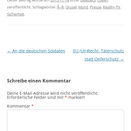
Dieser Beitrag wurde am
2015-11-18
unter
Delebets
,
Lügen
veröffentlicht. Schlagwörter:
Ã–R
,
Grusel
,
Mord
,
Presse
,
Reality-TV
,
Sicherheit
.
Beitragsnavigation
←
An die deutschen Soldaten
EU (Un)Recht, Täterschutz
statt Opferschutz
→
Schreibe einen Kommentar
Deine E-Mail-Adresse wird nicht veröffentlicht.
Erforderliche Felder sind mit
*
markiert
Kommentar
*