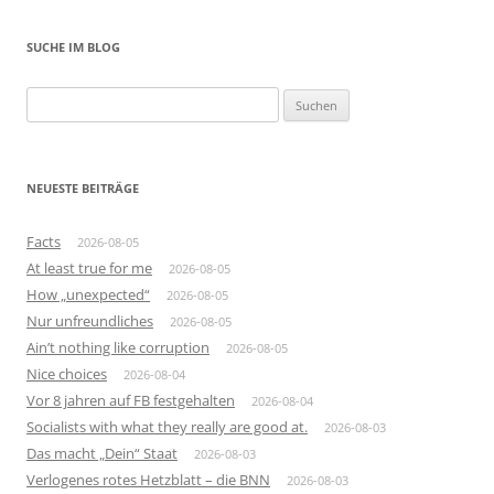
SUCHE IM BLOG
Suchen
nach:
NEUESTE BEITRÄGE
Facts
2026-08-05
At least true for me
2026-08-05
How „unexpected“
2026-08-05
Nur unfreundliches
2026-08-05
Ain’t nothing like corruption
2026-08-05
Nice choices
2026-08-04
Vor 8 jahren auf FB festgehalten
2026-08-04
Socialists with what they really are good at.
2026-08-03
Das macht „Dein“ Staat
2026-08-03
Verlogenes rotes Hetzblatt – die BNN
2026-08-03