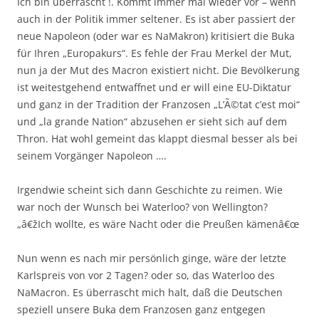
Ich bin überrascht !. Kommt immer mal wieder vor – wenn
auch in der Politik immer seltener. Es ist aber passiert der
neue Napoleon (oder war es NaMakron) kritisiert die Buka
für Ihren „Europakurs“. Es fehle der Frau Merkel der Mut,
nun ja der Mut des Macron existiert nicht. Die Bevölkerung
ist weitestgehend entwaffnet und er will eine EU-Diktatur
und ganz in der Tradition der Franzosen „L’Ã©tat c’est moi“
und „la grande Nation“ abzusehen er sieht sich auf dem
Thron. Hat wohl gemeint das klappt diesmal besser als bei
seinem Vorgänger Napoleon ….
Irgendwie scheint sich dann Geschichte zu reimen. Wie
war noch der Wunsch bei Waterloo? von Wellington?
„â€žIch wollte, es wäre Nacht oder die Preußen kämenâ€œ
Nun wenn es nach mir persönlich ginge, wäre der letzte
Karlspreis von vor 2 Tagen? oder so, das Waterloo des
NaMacron. Es überrascht mich halt, daß die Deutschen
speziell unsere Buka dem Franzosen ganz entgegen