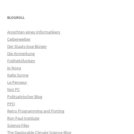
BLOGROLL
Ansichten eines Informatikers
Ceiberweiber
Der Staats-lose Bürger
Die Anmerkung
Freiheitsfunken
Jo Nova
Kalte Sonne
Le Penseur
Not PC
Politsatirischer Blog
PPQ
Retro Programming and Porting
Ron Paul Institute
Science Files
The Deplorable Climate Science Blog