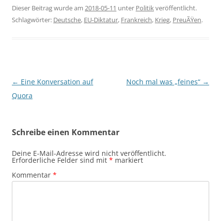
Dieser Beitrag wurde am
2018-05-11
unter
Politik
veröffentlicht.
Schlagwörter:
Deutsche
,
EU-Diktatur
,
Frankreich
,
Krieg
,
PreuÃŸen
.
Beitragsnavigation
←
Eine Konversation auf
Noch mal was „feines“
→
Quora
Schreibe einen Kommentar
Deine E-Mail-Adresse wird nicht veröffentlicht.
Erforderliche Felder sind mit
*
markiert
Kommentar
*