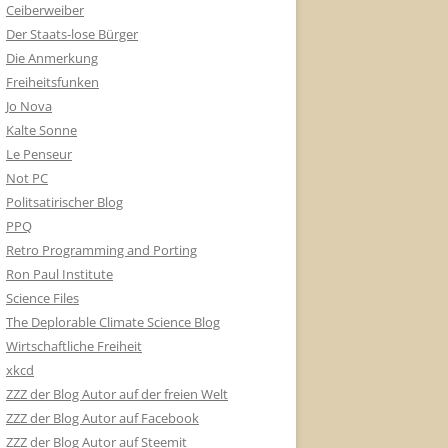
Ceiberweiber
Der Staats-lose Bürger
Die Anmerkung
Freiheitsfunken
Jo Nova
Kalte Sonne
Le Penseur
Not PC
Politsatirischer Blog
PPQ
Retro Programming and Porting
Ron Paul Institute
Science Files
The Deplorable Climate Science Blog
Wirtschaftliche Freiheit
xkcd
ZZZ der Blog Autor auf der freien Welt
ZZZ der Blog Autor auf Facebook
ZZZ der Blog Autor auf Steemit