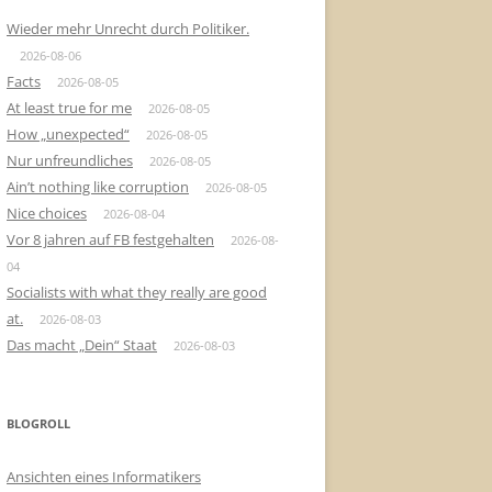
Wieder mehr Unrecht durch Politiker.
2026-08-06
Facts
2026-08-05
At least true for me
2026-08-05
How „unexpected“
2026-08-05
Nur unfreundliches
2026-08-05
Ain’t nothing like corruption
2026-08-05
Nice choices
2026-08-04
Vor 8 jahren auf FB festgehalten
2026-08-
04
Socialists with what they really are good
at.
2026-08-03
Das macht „Dein“ Staat
2026-08-03
BLOGROLL
Ansichten eines Informatikers