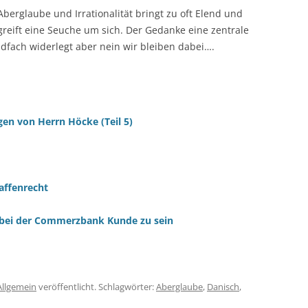
Aberglaube und Irrationalität bringt zu oft Elend und
greift eine Seuche um sich. Der Gedanke eine zentrale
dfach widerlegt aber nein wir bleiben dabei….
gen von Herrn Höcke (Teil 5)
Waffenrecht
 bei der Commerzbank Kunde zu sein
Allgemein
veröffentlicht. Schlagwörter:
Aberglaube
,
Danisch
,