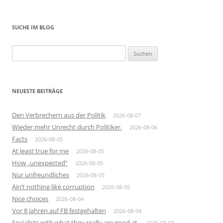
SUCHE IM BLOG
Suchen
nach:
NEUESTE BEITRÄGE
Den Verbrechern aus der Politik
2026-08-07
Wieder mehr Unrecht durch Politiker.
2026-08-06
Facts
2026-08-05
At least true for me
2026-08-05
How „unexpected“
2026-08-05
Nur unfreundliches
2026-08-05
Ain’t nothing like corruption
2026-08-05
Nice choices
2026-08-04
Vor 8 jahren auf FB festgehalten
2026-08-04
Socialists with what they really are good at.
2026-08-03