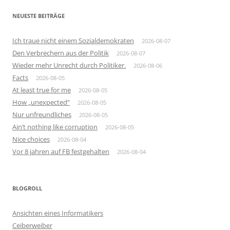
NEUESTE BEITRÄGE
Ich traue nicht einem Sozialdemokraten
2026-08-07
Den Verbrechern aus der Politik
2026-08-07
Wieder mehr Unrecht durch Politiker.
2026-08-06
Facts
2026-08-05
At least true for me
2026-08-05
How „unexpected“
2026-08-05
Nur unfreundliches
2026-08-05
Ain’t nothing like corruption
2026-08-05
Nice choices
2026-08-04
Vor 8 jahren auf FB festgehalten
2026-08-04
BLOGROLL
Ansichten eines Informatikers
Ceiberweiber