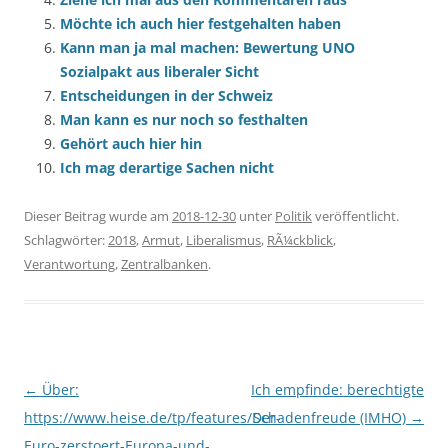
Möchte ich auch hier festgehalten haben
Kann man ja mal machen: Bewertung UNO
Sozialpakt aus liberaler Sicht
Entscheidungen in der Schweiz
Man kann es nur noch so festhalten
Gehört auch hier hin
Ich mag derartige Sachen nicht
Dieser Beitrag wurde am
2018-12-30
unter
Politik
veröffentlicht.
Schlagwörter:
2018
,
Armut
,
Liberalismus
,
RÃ¼ckblick
,
Verantwortung
,
Zentralbanken
.
Beitragsnavigation
←
Über:
Ich empfinde: berechtigte
https://www.heise.de/tp/features/Der-
Schadenfreude (IMHO)
→
Euro-zerstoert-Europa-und-