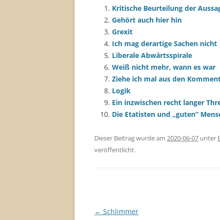
Kritische Beurteilung der Aussa
Gehört auch hier hin
Grexit
Ich mag derartige Sachen nicht
Liberale Abwärtsspirale
Weiß nicht mehr, wann es war
Ziehe ich mal aus den Komment
Logik
Ein inzwischen recht langer Thr
Die Etatisten und „guten“ Mens
Dieser Beitrag wurde am
2020-06-07
unter
veröffentlicht.
Beitragsnavigation
←
Schlimmer