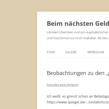
Zum
Inhalt
springen
Beim nächsten Geld 
Libraler/Libertärer und pro-kapitalistischer
und manchmal nur noch makaber. Ab Dez 201
START
GALERIE
IMPRESSUM
Beobachtungen zu den 
Schreibe eine Antwort
Ich weiß, es grenzt schon an Belästig
https://www.spiegel.de/…/unfallchir