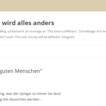
wird alles anders
 Blog, umbenannt als Homage an "This time is different". Schreiblage: Von loc
7 auch 'The next money will be different' integriert
„guten Menschen“
ung, was der Spiegel so immer los lässt
urg-die-deutschen-werden…