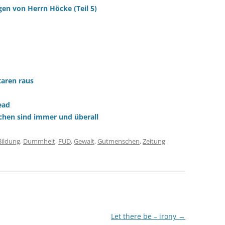
gen von Herrn Höcke (Teil 5)
aren raus
ead
chen sind immer und überall
Bildung
,
Dummheit
,
FUD
,
Gewalt
,
Gutmenschen
,
Zeitung
Let there be – irony
→