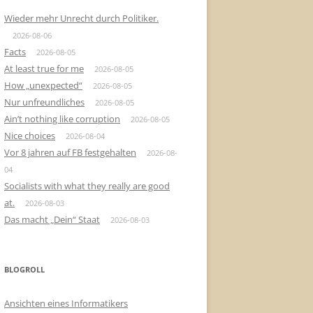
Wieder mehr Unrecht durch Politiker.
2026-08-06
Facts
2026-08-05
At least true for me
2026-08-05
How „unexpected“
2026-08-05
Nur unfreundliches
2026-08-05
Ain’t nothing like corruption
2026-08-05
Nice choices
2026-08-04
Vor 8 jahren auf FB festgehalten
2026-08-
04
Socialists with what they really are good
at.
2026-08-03
Das macht „Dein“ Staat
2026-08-03
BLOGROLL
Ansichten eines Informatikers