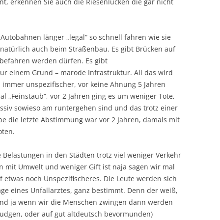
, erkennen Sie auch die Riesenlücken die gar nicht
 Autobahnen länger „legal“ so schnell fahren wie sie
 natürlich auch beim Straßenbau. Es gibt Brücken auf
befahren werden dürfen. Es gibt
r einem Grund – marode Infrastruktur. All das wird
d immer unspezifischer, vor keine Ahnung 5 Jahren
l „Feinstaub“, vor 2 Jahren ging es um weniger Tote,
assiv sowieso am runtergehen sind und das trotz einer
be die letzte Abstimmung war vor 2 Jahren, damals mit
ten.
 Belastungen in den Städten trotz viel weniger Verkehr
 mit Umwelt und weniger Gift ist naja sagen wir mal
 etwas noch Unspezifischeres. Die Leute werden sich
age eines Unfallarztes, ganz bestimmt. Denn der weiß,
Und ja wenn wir die Menschen zwingen dann werden
 nudgen, oder auf gut altdeutsch bevormunden)