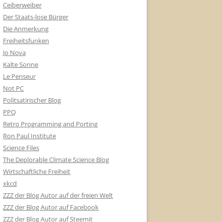
Ceiberweiber
Der Staats-lose Bürger
Die Anmerkung
Freiheitsfunken
Jo Nova
Kalte Sonne
Le Penseur
Not PC
Politsatirischer Blog
PPQ
Retro Programming and Porting
Ron Paul Institute
Science Files
The Deplorable Climate Science Blog
Wirtschaftliche Freiheit
xkcd
ZZZ der Blog Autor auf der freien Welt
ZZZ der Blog Autor auf Facebook
ZZZ der Blog Autor auf Steemit