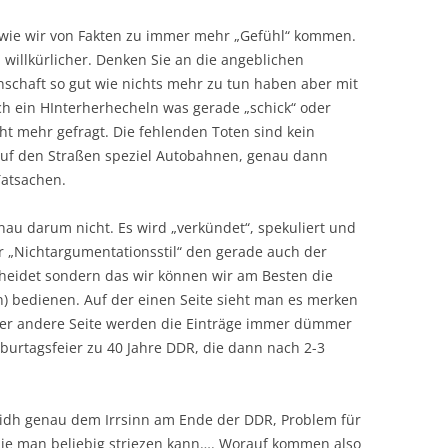
l wie wir von Fakten zu immer mehr „Gefühl“ kommen.
willkürlicher. Denken Sie an die angeblichen
schaft so gut wie nichts mehr zu tun haben aber mit
noch ein HInterherhecheln was gerade „schick“ oder
ht mehr gefragt. Die fehlenden Toten sind kein
 auf den Straßen speziel Autobahnen, genau dann
Tatsachen.
nau darum nicht. Es wird „verkündet“, spekuliert und
her „Nichtargumentationsstil“ den gerade auch der
scheidet sondern das wir können wir am Besten die
 bedienen. Auf der einen Seite sieht man es merken
er andere Seite werden die Einträge immer dümmer
Geburtagsfeier zu 40 Jahre DDR, die dann nach 2-3
sidh genau dem Irrsinn am Ende der DDR, Problem für
die man beliebig striezen kann…. Worauf kommen also