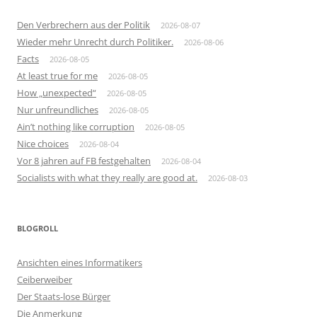
Den Verbrechern aus der Politik
2026-08-07
Wieder mehr Unrecht durch Politiker.
2026-08-06
Facts
2026-08-05
At least true for me
2026-08-05
How „unexpected“
2026-08-05
Nur unfreundliches
2026-08-05
Ain’t nothing like corruption
2026-08-05
Nice choices
2026-08-04
Vor 8 jahren auf FB festgehalten
2026-08-04
Socialists with what they really are good at.
2026-08-03
BLOGROLL
Ansichten eines Informatikers
Ceiberweiber
Der Staats-lose Bürger
Die Anmerkung