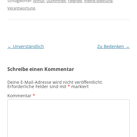
Schlagwörter:
Armut
,
Dummheit
,
Feigheit
,
meine Meinung
,
Verantwortung
.
Beitragsnavigation
←
Unverständlich
Zu Bedenken
→
Schreibe einen Kommentar
Deine E-Mail-Adresse wird nicht veröffentlicht.
Erforderliche Felder sind mit
*
markiert
Kommentar
*