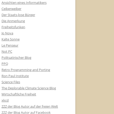
Ansichten eines Informatikers
Ceiberweiber
Der Staats-lose Bürger
Die Anmerkung
Freiheitsfunken
Jo Nova
Kalte Sonne
Le Penseur
Not PC
Politsatirischer Blog
PPQ
Retro Programming and Porting
Ron Paul Institute
Science Files
The Deplorable Climate Science Blog
Wirtschaftliche Freiheit
xkcd
ZZZ der Blog Autor auf der freien Welt
ZZZ der Blog Autor auf Facebook