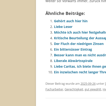
Weiter so! Vorwärts immer, zurück ni
Ähnliche Beiträge:
Gehört auch hier hin
Liebe Leser
Möchte ich auch hier festgehal
Kritische Beurteilung der Aussa
Der Fluch der niedrigen Zinsen
Ein bittersüsser Eintrag
Besser kann man es nicht ausd
Liberale Abwärtsspirale
Liebe Caritas, ich biete Ihnen ge
Ein inzwischen recht langer Thr
Dieser Beitrag wurde am
2025-09-26
unter
Facharbeiter
,
Gerechtigkeit
,
gut gewählt
,
He