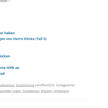
mmer !
ten haben
gen von Herrn Höcke (Teil 5)
rücken
rne Hilfe an
ead
Sarkasmus
,
Zustimmung
veröffentlicht. Schlagwörter:
uchelei
,
Lügen
,
Sozialismus
,
Steuern
,
Untergang
.