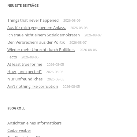
NEUESTE BEITRÄGE
Things that never happened
2026-08-09
Aus für mich gegebenem Anlass.
2026-08-08
Ich traue nicht einem Sozialdemokraten
2026-08-07
Den Verbrechern aus der Politik
2026-08-07
Wieder mehr Unrecht durch Politiker.
2026-08-06
Facts
2026-08-05
At least true for me
2026-08-05
How „unexpected“
2026-08-05
Nur unfreundliches
2026-08-05
Ain’t nothing like corruption
2026-08-05
BLOGROLL
Ansichten eines Informatikers
Ceiberweiber