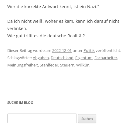
Wer die korrekte Antwort kennt, ist ein Nazi.“
Da ich nicht weiß, woher es kam, kann ich darauf nicht
verlinken.
Wie gut trifft es die deutsche Realität?
Dieser Beitrag wurde am
2022-12-01
unter
Politik
veröffentlicht.
Schlagwörter:
Abgaben
,
Deutschland
,
Eigentum
,
Facharbeiter
,
Meinungsfreiheit
,
Stahlfeder
,
Steuern
,
Willkür
.
SUCHE IM BLOG
Suchen
nach: