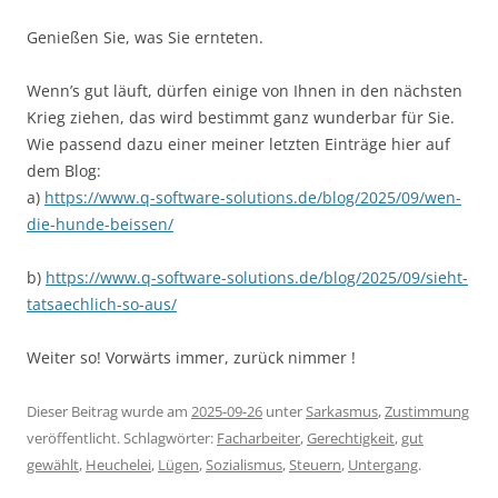
Genießen Sie, was Sie ernteten.
Wenn’s gut läuft, dürfen einige von Ihnen in den nächsten
Krieg ziehen, das wird bestimmt ganz wunderbar für Sie.
Wie passend dazu einer meiner letzten Einträge hier auf
dem Blog:
a)
https://www.q-software-solutions.de/blog/2025/09/wen-
die-hunde-beissen/
b)
https://www.q-software-solutions.de/blog/2025/09/sieht-
tatsaechlich-so-aus/
Weiter so! Vorwärts immer, zurück nimmer !
Dieser Beitrag wurde am
2025-09-26
unter
Sarkasmus
,
Zustimmung
veröffentlicht. Schlagwörter:
Facharbeiter
,
Gerechtigkeit
,
gut
gewählt
,
Heuchelei
,
Lügen
,
Sozialismus
,
Steuern
,
Untergang
.