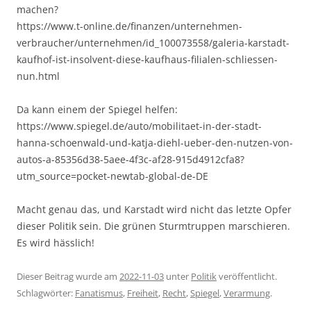
machen?
https://www.t-online.de/finanzen/unternehmen-
verbraucher/unternehmen/id_100073558/galeria-karstadt-
kaufhof-ist-insolvent-diese-kaufhaus-filialen-schliessen-
nun.html
Da kann einem der Spiegel helfen:
https://www.spiegel.de/auto/mobilitaet-in-der-stadt-
hanna-schoenwald-und-katja-diehl-ueber-den-nutzen-von-
autos-a-85356d38-5aee-4f3c-af28-915d4912cfa8?
utm_source=pocket-newtab-global-de-DE
Macht genau das, und Karstadt wird nicht das letzte Opfer
dieser Politik sein. Die grünen Sturmtruppen marschieren.
Es wird hässlich!
Dieser Beitrag wurde am
2022-11-03
unter
Politik
veröffentlicht.
Schlagwörter:
Fanatismus
,
Freiheit
,
Recht
,
Spiegel
,
Verarmung
.