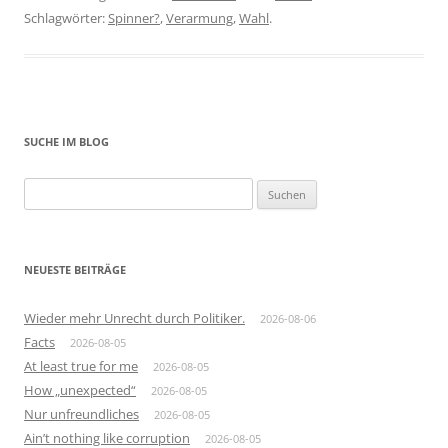
Schlagwörter:
Spinner?
,
Verarmung
,
Wahl
.
SUCHE IM BLOG
Suchen
nach:
NEUESTE BEITRÄGE
Wieder mehr Unrecht durch Politiker.
2026-08-06
Facts
2026-08-05
At least true for me
2026-08-05
How „unexpected“
2026-08-05
Nur unfreundliches
2026-08-05
Ain’t nothing like corruption
2026-08-05