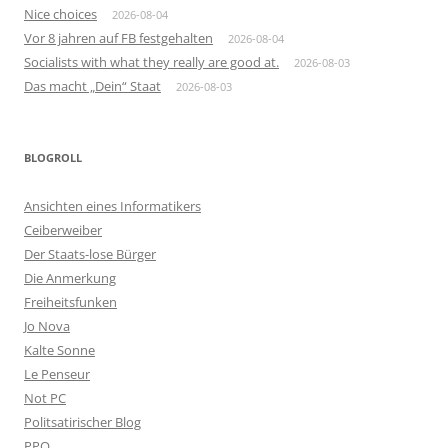
Nice choices
2026-08-04
Vor 8 jahren auf FB festgehalten
2026-08-04
Socialists with what they really are good at.
2026-08-03
Das macht „Dein“ Staat
2026-08-03
BLOGROLL
Ansichten eines Informatikers
Ceiberweiber
Der Staats-lose Bürger
Die Anmerkung
Freiheitsfunken
Jo Nova
Kalte Sonne
Le Penseur
Not PC
Politsatirischer Blog
PPQ