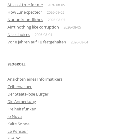
At least true for me
2026-08-05
How „unexpected“
2026-08-05
Nur unfreundliches
2026-08-05
Ain’t nothing like corruption
2026-08-05
Nice choices
2026-08-04
Vor 8 jahren auf FB festgehalten
2026-08-04
BLOGROLL
Ansichten eines Informatikers
Ceiberweiber
Der Staats-lose Bürger
Die Anmerkung
Freiheitsfunken
Jo Nova
Kalte Sonne
Le Penseur
Not PC