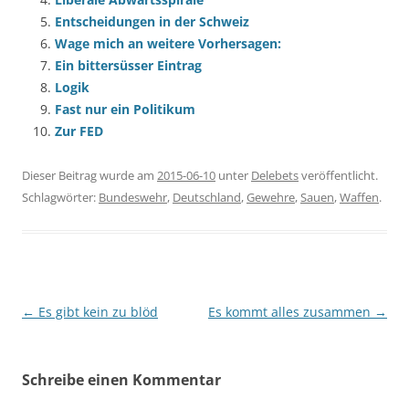
Entscheidungen in der Schweiz
Wage mich an weitere Vorhersagen:
Ein bittersüsser Eintrag
Logik
Fast nur ein Politikum
Zur FED
Dieser Beitrag wurde am
2015-06-10
unter
Delebets
veröffentlicht.
Schlagwörter:
Bundeswehr
,
Deutschland
,
Gewehre
,
Sauen
,
Waffen
.
Beitragsnavigation
←
Es gibt kein zu blöd
Es kommt alles zusammen
→
Schreibe einen Kommentar