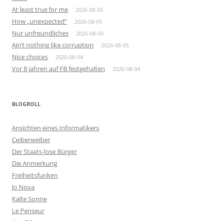
At least true for me
2026-08-05
How „unexpected“
2026-08-05
Nur unfreundliches
2026-08-05
Ain’t nothing like corruption
2026-08-05
Nice choices
2026-08-04
Vor 8 jahren auf FB festgehalten
2026-08-04
BLOGROLL
Ansichten eines Informatikers
Ceiberweiber
Der Staats-lose Bürger
Die Anmerkung
Freiheitsfunken
Jo Nova
Kalte Sonne
Le Penseur