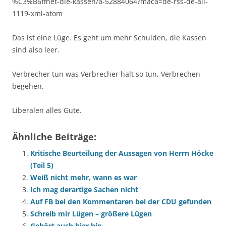
%C3%B6ffnet-die-kassen/a-52884064?maca=de-rss-de-all-
1119-xml-atom
Das ist eine Lüge. Es geht um mehr Schulden, die Kassen
sind also leer.
Verbrecher tun was Verbrecher halt so tun, Verbrechen
begehen.
Liberalen alles Gute.
Ähnliche Beiträge:
Kritische Beurteilung der Aussagen von Herrn Höcke
(Teil 5)
Weiß nicht mehr, wann es war
Ich mag derartige Sachen nicht
Auf FB bei den Kommentaren bei der CDU gefunden
Schreib mir Lügen – größere Lügen
Gehört auch hier hin