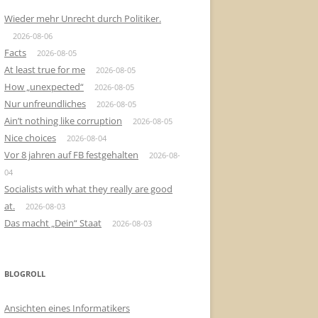
Wieder mehr Unrecht durch Politiker.
2026-08-06
Facts
2026-08-05
At least true for me
2026-08-05
How „unexpected“
2026-08-05
Nur unfreundliches
2026-08-05
Ain’t nothing like corruption
2026-08-05
Nice choices
2026-08-04
Vor 8 jahren auf FB festgehalten
2026-08-
04
Socialists with what they really are good
at.
2026-08-03
Das macht „Dein“ Staat
2026-08-03
BLOGROLL
Ansichten eines Informatikers