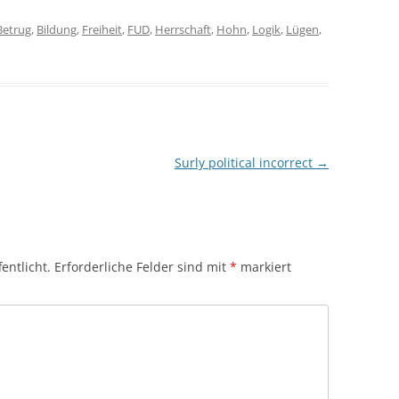
Betrug
,
Bildung
,
Freiheit
,
FUD
,
Herrschaft
,
Hohn
,
Logik
,
Lügen
,
Surly political incorrect
→
entlicht.
Erforderliche Felder sind mit
*
markiert