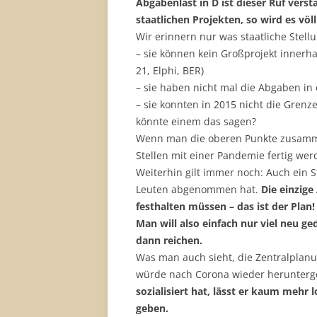
Abgabenlast in D ist dieser Ruf ver
staatlichen Projekten, so wird es völ
Wir erinnern nur was staatliche Stell
– sie können kein Großprojekt innerha
21, Elphi, BER)
– sie haben nicht mal die Abgaben i
– sie konnten in 2015 nicht die Gren
könnte einem das sagen?
Wenn man die oberen Punkte zusammen
Stellen mit einer Pandemie fertig we
Weiterhin gilt immer noch: Auch ein 
Leuten abgenommen hat.
Die einzige
festhalten müssen – das ist der Plan!
Man will also einfach nur viel neu ge
dann reichen.
Was man auch sieht, die Zentralplanu
würde nach Corona wieder herunterg
sozialisiert hat, lässt er kaum mehr
geben.