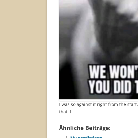
I was so against it right from the sta
that. I
Ähnliche Beiträge:
My predictions