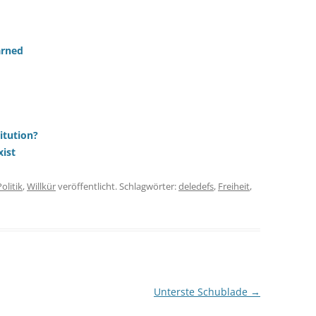
arned
itution?
ist
Politik
,
Willkür
veröffentlicht. Schlagwörter:
deledefs
,
Freiheit
,
Unterste Schublade
→