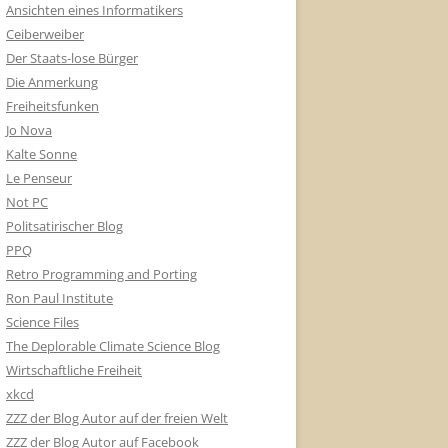
Ansichten eines Informatikers
Ceiberweiber
Der Staats-lose Bürger
Die Anmerkung
Freiheitsfunken
Jo Nova
Kalte Sonne
Le Penseur
Not PC
Politsatirischer Blog
PPQ
Retro Programming and Porting
Ron Paul Institute
Science Files
The Deplorable Climate Science Blog
Wirtschaftliche Freiheit
xkcd
ZZZ der Blog Autor auf der freien Welt
ZZZ der Blog Autor auf Facebook