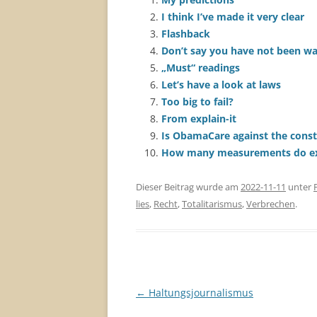
I think I’ve made it very clear
Flashback
Don’t say you have not been w
„Must“ readings
Let’s have a look at laws
Too big to fail?
From explain-it
Is ObamaCare against the const
How many measurements do ex
Dieser Beitrag wurde am
2022-11-11
unter
lies
,
Recht
,
Totalitarismus
,
Verbrechen
.
Beitragsnavigation
←
Haltungsjournalismus