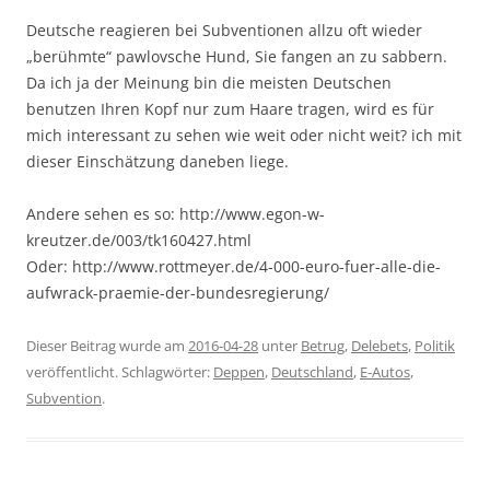
Deutsche reagieren bei Subventionen allzu oft wieder
„berühmte“ pawlovsche Hund, Sie fangen an zu sabbern.
Da ich ja der Meinung bin die meisten Deutschen
benutzen Ihren Kopf nur zum Haare tragen, wird es für
mich interessant zu sehen wie weit oder nicht weit? ich mit
dieser Einschätzung daneben liege.
Andere sehen es so: http://www.egon-w-
kreutzer.de/003/tk160427.html
Oder: http://www.rottmeyer.de/4-000-euro-fuer-alle-die-
aufwrack-praemie-der-bundesregierung/
Dieser Beitrag wurde am
2016-04-28
unter
Betrug
,
Delebets
,
Politik
veröffentlicht. Schlagwörter:
Deppen
,
Deutschland
,
E-Autos
,
Subvention
.