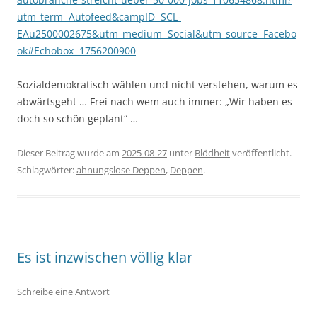
utm_term=Autofeed&campID=SCL-
EAu2500002675&utm_medium=Social&utm_source=Facebo
ok#Echobox=1756200900
Sozialdemokratisch wählen und nicht verstehen, warum es
abwärtsgeht … Frei nach wem auch immer: „Wir haben es
doch so schön geplant“ …
Dieser Beitrag wurde am
2025-08-27
unter
Blödheit
veröffentlicht.
Schlagwörter:
ahnungslose Deppen
,
Deppen
.
Es ist inzwischen völlig klar
Schreibe eine Antwort