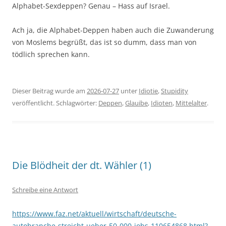
Alphabet-Sexdeppen? Genau – Hass auf Israel.
Ach ja, die Alphabet-Deppen haben auch die Zuwanderung
von Moslems begrüßt, das ist so dumm, dass man von
tödlich sprechen kann.
Dieser Beitrag wurde am
2026-07-27
unter
Idiotie
,
Stupidity
veröffentlicht. Schlagwörter:
Deppen
,
Glauibe
,
Idioten
,
Mittelalter
.
Die Blödheit der dt. Wähler (1)
Schreibe eine Antwort
https://www.faz.net/aktuell/wirtschaft/deutsche-
autobranche-streicht-ueber-50-000-jobs-110654868.html?