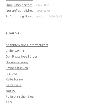
How „unexpected“
2026-08-05
Nur unfreundliches
2026-08-05
Ain’t nothing like corruption
2026-08-05
BLOGROLL
Ansichten eines Informatikers
Ceiberweiber
Der Staats-lose Bürger
Die Anmerkung
Freiheitsfunken
Jo Nova
Kalte Sonne
Le Penseur
Not PC
Politsatirischer Blog
PPQ