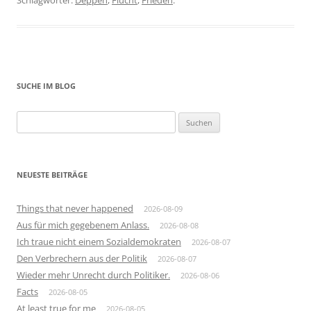
Schlagwörter:
Deppen
,
Flucht
,
Frieden
.
SUCHE IM BLOG
Suchen
nach:
NEUESTE BEITRÄGE
Things that never happened
2026-08-09
Aus für mich gegebenem Anlass.
2026-08-08
Ich traue nicht einem Sozialdemokraten
2026-08-07
Den Verbrechern aus der Politik
2026-08-07
Wieder mehr Unrecht durch Politiker.
2026-08-06
Facts
2026-08-05
At least true for me
2026-08-05