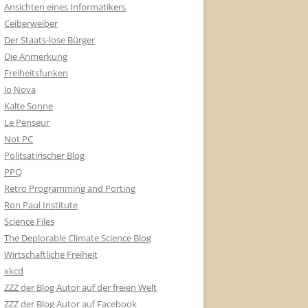
Ansichten eines Informatikers
Ceiberweiber
Der Staats-lose Bürger
Die Anmerkung
Freiheitsfunken
Jo Nova
Kalte Sonne
Le Penseur
Not PC
Politsatirischer Blog
PPQ
Retro Programming and Porting
Ron Paul Institute
Science Files
The Deplorable Climate Science Blog
Wirtschaftliche Freiheit
xkcd
ZZZ der Blog Autor auf der freien Welt
ZZZ der Blog Autor auf Facebook