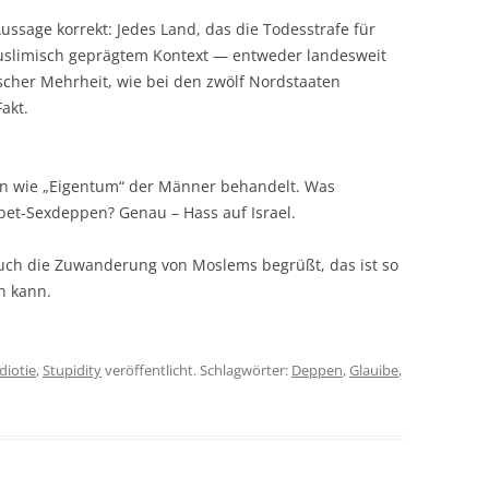
Aussage korrekt: Jedes Land, das die Todesstrafe für
muslimisch geprägtem Kontext — entweder landesweit
scher Mehrheit, wie bei den zwölf Nordstaaten
akt.
 wie „Eigentum“ der Männer behandelt. Was
bet-Sexdeppen? Genau – Hass auf Israel.
uch die Zuwanderung von Moslems begrüßt, das ist so
n kann.
Idiotie
,
Stupidity
veröffentlicht. Schlagwörter:
Deppen
,
Glauibe
,