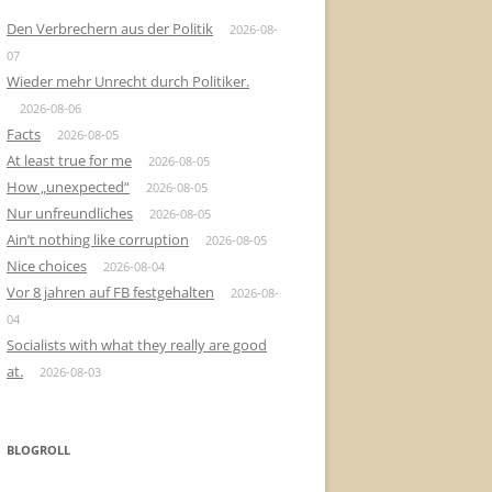
Den Verbrechern aus der Politik
2026-08-
07
Wieder mehr Unrecht durch Politiker.
2026-08-06
Facts
2026-08-05
At least true for me
2026-08-05
How „unexpected“
2026-08-05
Nur unfreundliches
2026-08-05
Ain’t nothing like corruption
2026-08-05
Nice choices
2026-08-04
Vor 8 jahren auf FB festgehalten
2026-08-
04
Socialists with what they really are good
at.
2026-08-03
BLOGROLL