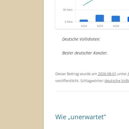
Deutsche Vollidioten:
Bester deutscher Kanzler.
Dieser Beitrag wurde am
2026-08-01
unter
veröffentlicht. Schlagwörter:
deutsche Volli
Wie „unerwartet“