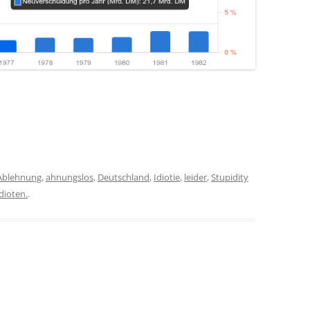
Ablehnung
,
ahnungslos
,
Deutschland
,
Idiotie
,
leider
,
Stupidity
dioten.
.