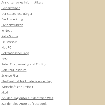
Ansichten eines Informatikers
Ceiberweiber
Der Staats-lose Bürger
Die Anmerkung
Freiheitsfunken
Jo Nova
Kalte Sonne
Le Penseur
Not PC
Politsatirischer Blog
PPQ
Retro Programming and Porting
Ron Paul Institute
Science Files
The Deplorable Climate Science Blog
Wirtschaftliche Freiheit
xkcd
ZZZ der Blog Autor auf der freien Welt
ZZZ der Blog Autor auf Facebook