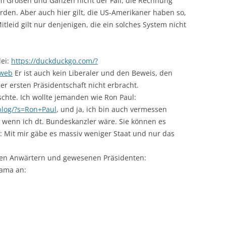
im Großen und Ganzen nicht der Fall, die Rechnung
den. Aber auch hier gilt, die US-Amerikaner haben so,
leid gilt nur denjenigen, die ein solches System nicht
lei:
https://duckduckgo.com/?
=web
Er ist auch kein Liberaler und den Beweis, den
der ersten Präsidentschaft nicht erbracht.
nschte. Ich wollte jemanden wie Ron Paul:
blog/?s=Ron+Paul
, und ja, ich bin auch vermessen
 wenn ich dt. Bundeskanzler wäre. Sie können es
 Mit mir gäbe es massiv weniger Staat und nur das
ren Anwärtern und gewesenen Präsidenten:
bama an: