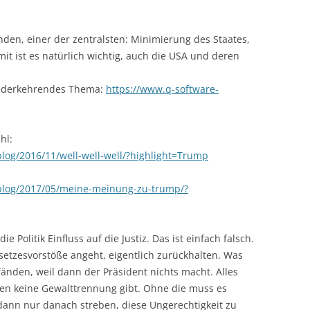
den, einer der zentralsten: Minimierung des Staates,
mit ist es natürlich wichtig, auch die USA und deren
iederkehrendes Thema:
https://www.q-software-
hl:
blog/2016/11/well-well-well/?highlight=Trump
/blog/2017/05/meine-meinung-zu-trump/?
ie Politik Einfluss auf die Justiz. Das ist einfach falsch.
esetzesvorstöße angeht, eigentlich zurückhalten. Was
fänden, weil dann der Präsident nichts macht. Alles
ben keine Gewalttrennung gibt. Ohne die muss es
ann nur danach streben, diese Ungerechtigkeit zu