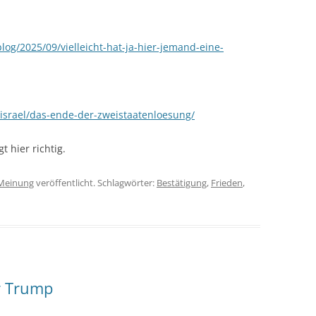
log/2025/09/vielleicht-hat-ja-hier-jemand-eine-
israel/das-ende-der-zweistaatenloesung/
t hier richtig.
Meinung
veröffentlicht. Schlagwörter:
Bestätigung
,
Frieden
,
r Trump