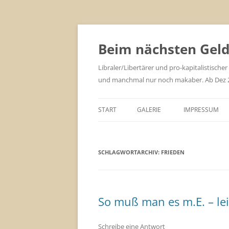
Zum
Inhalt
springen
Beim nächsten Geld 
Libraler/Libertärer und pro-kapitalistischer
und manchmal nur noch makaber. Ab Dez 201
START
GALERIE
IMPRESSUM
SCHLAGWORTARCHIV:
FRIEDEN
So muß man es m.E. – le
Schreibe eine Antwort