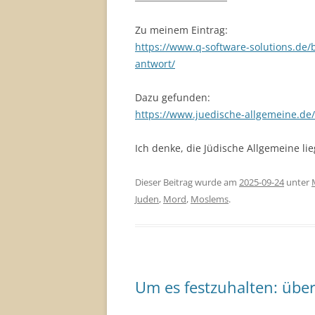
Zu meinem Eintrag:
https://www.q-software-solutions.de/b
antwort/
Dazu gefunden:
https://www.juedische-allgemeine.de/
Ich denke, die Jüdische Allgemeine lieg
Dieser Beitrag wurde am
2025-09-24
unter
Juden
,
Mord
,
Moslems
.
Um es festzuhalten: übe