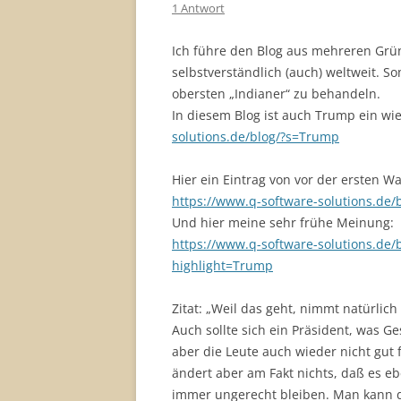
1 Antwort
Ich führe den Blog aus mehreren Grün
selbstverständlich (auch) weltweit. So
obersten „Indianer“ zu behandeln.
In diesem Blog ist auch Trump ein w
solutions.de/blog/?s=Trump
Hier ein Eintrag von vor der ersten Wa
https://www.q-software-solutions.de/
Und hier meine sehr frühe Meinung:
https://www.q-software-solutions.de
highlight=Trump
Zitat: „Weil das geht, nimmt natürlich d
Auch sollte sich ein Präsident, was G
aber die Leute auch wieder nicht gut 
ändert aber am Fakt nichts, daß es e
immer ungerecht bleiben. Man kann d