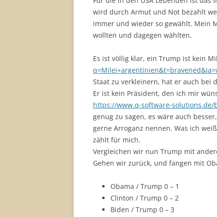
Für die in den USA Lebenden ist das 
wird durch Armut und Not bezahlt wer
immer und wieder so gewählt. Mein Mit
wollten und dagegen wählten.
Es ist völlig klar, ein Trump ist kein Mi
q=Milei+argentinien&t=bravened&ia
Staat zu verkleinern, hat er auch bei 
Er ist kein Präsident, den ich mir wü
https://www.q-software-solutions.de/
genug zu sagen, es wäre auch besser,
gerne Arroganz nennen. Was ich weiß:
zählt für mich.
Vergleichen wir nun Trump mit ande
Gehen wir zurück, und fangen mit O
Obama / Trump 0 – 1
Clinton / Trump 0 – 2
Biden / Trump 0 – 3