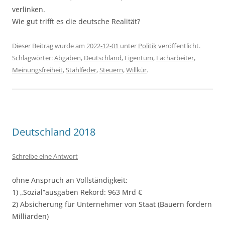
verlinken.
Wie gut trifft es die deutsche Realität?
Dieser Beitrag wurde am
2022-12-01
unter
Politik
veröffentlicht.
Schlagwörter:
Abgaben
,
Deutschland
,
Eigentum
,
Facharbeiter
,
Meinungsfreiheit
,
Stahlfeder
,
Steuern
,
Willkür
.
Deutschland 2018
Schreibe eine Antwort
ohne Anspruch an Vollständigkeit:
1) „Sozial“ausgaben Rekord: 963 Mrd €
2) Absicherung für Unternehmer von Staat (Bauern fordern
Milliarden)