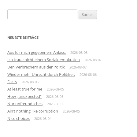
Suchen
nach:
NEUESTE BEITRÄGE
Aus für mich gegebenem Anlass.
2026-08-08
Ich traue nicht einem Sozialdemokraten
2026-08-07
Den Verbrechern aus der Politik
2026-08-07
Wieder mehr Unrecht durch Politiker.
2026-08-06
Facts
2026-08-05
At least true for me
2026-08-05
How „unexpected“
2026-08-05
Nur unfreundliches
2026-08-05
Ain’t nothing like corruption
2026-08-05
Nice choices
2026-08-04