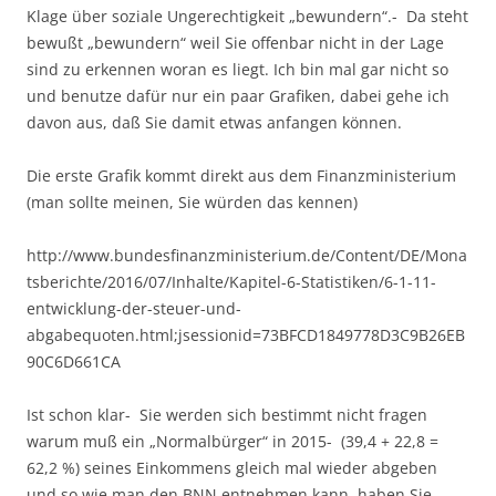
Klage über soziale Ungerechtigkeit „bewundern“.- Da steht
bewußt „bewundern“ weil Sie offenbar nicht in der Lage
sind zu erkennen woran es liegt. Ich bin mal gar nicht so
und benutze dafür nur ein paar Grafiken, dabei gehe ich
davon aus, daß Sie damit etwas anfangen können.
Die erste Grafik kommt direkt aus dem Finanzministerium
(man sollte meinen, Sie würden das kennen)
http://www.bundesfinanzministerium.de/Content/DE/Mona
tsberichte/2016/07/Inhalte/Kapitel-6-Statistiken/6-1-11-
entwicklung-der-steuer-und-
abgabequoten.html;jsessionid=73BFCD1849778D3C9B26EB
90C6D661CA
Ist schon klar- Sie werden sich bestimmt nicht fragen
warum muß ein „Normalbürger“ in 2015- (39,4 + 22,8 =
62,2 %) seines Einkommens gleich mal wieder abgeben
und so wie man den BNN entnehmen kann, haben Sie