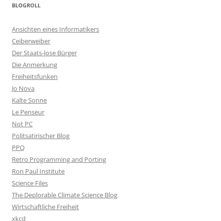
BLOGROLL
Ansichten eines Informatikers
Ceiberweiber
Der Staats-lose Bürger
Die Anmerkung
Freiheitsfunken
Jo Nova
Kalte Sonne
Le Penseur
Not PC
Politsatirischer Blog
PPQ
Retro Programming and Porting
Ron Paul Institute
Science Files
The Deplorable Climate Science Blog
Wirtschaftliche Freiheit
xkcd