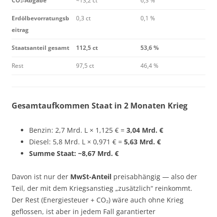
CO₂-Abgabe
~13,2 ct
6,3 %
Erdölbevorratungsb
0,3 ct
0,1 %
eitrag
Staatsanteil gesamt
112,5 ct
53,6 %
Rest
97,5 ct
46,4 %
Gesamtaufkommen Staat in 2 Monaten Krieg
Benzin: 2,7 Mrd. L × 1,125 € =
3,04 Mrd. €
Diesel: 5,8 Mrd. L × 0,971 € =
5,63 Mrd. €
Summe Staat: ~8,67 Mrd. €
Davon ist nur der
MwSt-Anteil
preisabhängig — also der
Teil, der mit dem Kriegsanstieg „zusätzlich“ reinkommt.
Der Rest (Energiesteuer + CO₂) wäre auch ohne Krieg
geflossen, ist aber in jedem Fall garantierter