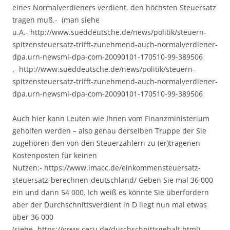
eines Normalverdieners verdient, den höchsten Steuersatz
tragen muß.- (man siehe
u.A.- http://www.sueddeutsche.de/news/politik/steuern-
spitzensteuersatz-trifft-zunehmend-auch-normalverdiener-
dpa.urn-newsml-dpa-com-20090101-170510-99-389506
,- http://www.sueddeutsche.de/news/politik/steuern-
spitzensteuersatz-trifft-zunehmend-auch-normalverdiener-
dpa.urn-newsml-dpa-com-20090101-170510-99-389506
Auch hier kann Leuten wie Ihnen vom Finanzministerium
geholfen werden – also genau derselben Truppe der Sie
zugehören den von den Steuerzahlern zu (er)tragenen
Kostenposten für keinen
Nutzen:- https://www.imacc.de/einkommensteuersatz-
steuersatz-berechnen-deutschland/ Geben Sie mal 36 000
ein und dann 54 000. Ich weiß es könnte Sie überfordern
aber der Durchschnittsverdient in D liegt nun mal etwas
über 36 000
(siehe- https://www.cecu.de/durchschnittsgehalt.html).