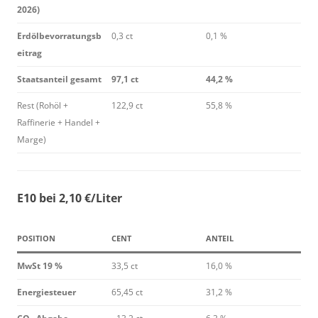
2026)
Erdölbevorratungsb
0,3 ct
0,1 %
eitrag
Staatsanteil gesamt
97,1 ct
44,2 %
Rest (Rohöl +
122,9 ct
55,8 %
Raffinerie + Handel +
Marge)
E10 bei 2,10 €/Liter
POSITION
CENT
ANTEIL
MwSt 19 %
33,5 ct
16,0 %
Energiesteuer
65,45 ct
31,2 %