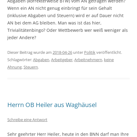
Abgaben (korrekterweise BTW) vom AN getragen werden?
Wenn ein AN nicht genug einbringt für sein Gehalt
(inklusive Abgaben und Steuern) wird er auf Dauer nicht
AN bei dem AG bleiben. Man was ist das hier,
Trivialitätenbingo? Oder Wettbewerb wer weiß weniger als
jeder Andere?
Dieser Beitrag wurde am
2018-04-26
unter
Politik
veröffentlicht.
Schlagwörter:
Abgaben
,
Arbeitgeber
,
Arbeitnehmern
,
keine
Ahnung
,
Steuern
.
Herrn OB Heiler aus Waghäusel
Schreibe eine Antwort
Sehr geehrter Herr Heiler, heute in den BNN darf man Ihre