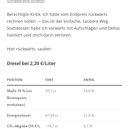
Schreibe eine Antwort
Berechtigte Kritik. Ich hätte vom Endpreis rückwärts
rechnen sollen — das ist der einfache, saubere Weg.
Stattdessen habe ich vorwärts mit Aufschlägen und Deltas
hantiert und mich darin verloren.
Hier rückwärts, sauber:
Diesel bei 2,20 €/Liter
POSITION
CENT
ANTEIL
MwSt 19 % (im
35,1 ct
16,0 %
Bruttopreis
enthalten)
Energiesteuer
47,04 ct
21,4 %
CO₂-Abgabe (55 €/t,
~14,7 ct
6,7 %