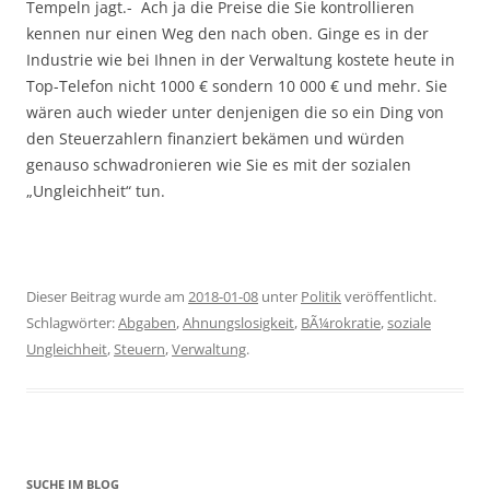
Tempeln jagt.- Ach ja die Preise die Sie kontrollieren
kennen nur einen Weg den nach oben. Ginge es in der
Industrie wie bei Ihnen in der Verwaltung kostete heute in
Top-Telefon nicht 1000 € sondern 10 000 € und mehr. Sie
wären auch wieder unter denjenigen die so ein Ding von
den Steuerzahlern finanziert bekämen und würden
genauso schwadronieren wie Sie es mit der sozialen
„Ungleichheit“ tun.
Dieser Beitrag wurde am
2018-01-08
unter
Politik
veröffentlicht.
Schlagwörter:
Abgaben
,
Ahnungslosigkeit
,
BÃ¼rokratie
,
soziale
Ungleichheit
,
Steuern
,
Verwaltung
.
SUCHE IM BLOG