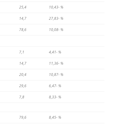
25,4
10,43- %
14,7
27,83- %
78,6
10,08- %
7,1
4,41- %
14,7
11,36- %
20,4
10,87- %
29,6
6,47- %
7,8
8,33- %
79,6
8,45- %