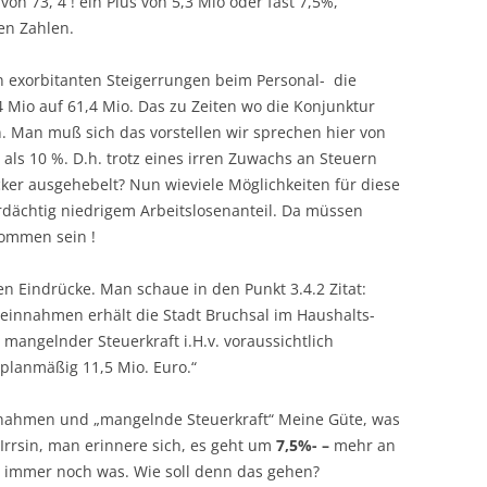
 73, 4 ! ein Plus von 5,3 Mio oder fast 7,5%,
en Zahlen.
 exorbitanten Steigerrungen beim Personal- die
 Mio auf 61,4 Mio. Das zu Zeiten wo die Konjunktur
 Man muß sich das vorstellen wir sprechen hier von
als 10 %. D.h. trotz eines irren Zuwachs an Steuern
ker ausgehebelt? Nun wieviele Möglichkeiten für diese
rdächtig niedrigem Arbeitslosenanteil. Da müssen
kommen sein !
 Eindrücke. Man schaue in den Punkt 3.4.2 Zitat:
reinnahmen erhält die Stadt Bruchsal im Haushalts-
mangelnder Steuerkraft i.H.v. voraussichtlich
 planmäßig 11,5 Mio. Euro.“
innahmen und „mangelnde Steuerkraft“ Meine Güte, was
 Irrsin, man erinnere sich, es geht um
7,5%- –
mehr an
t immer noch was. Wie soll denn das gehen?