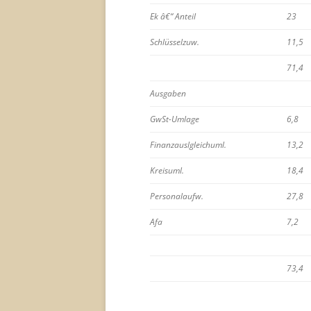
Ek â€“ Anteil
23
Schlüsselzuw.
11,5
71,4
Ausgaben
GwSt-Umlage
6,8
Finanzauslgleichuml.
13,2
Kreisuml.
18,4
Personalaufw.
27,8
Afa
7,2
73,4