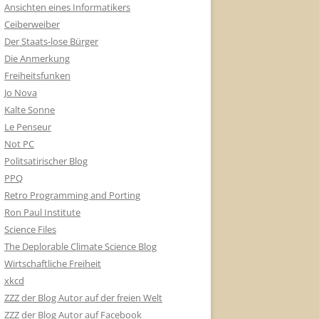
Ansichten eines Informatikers
Ceiberweiber
Der Staats-lose Bürger
Die Anmerkung
Freiheitsfunken
Jo Nova
Kalte Sonne
Le Penseur
Not PC
Politsatirischer Blog
PPQ
Retro Programming and Porting
Ron Paul Institute
Science Files
The Deplorable Climate Science Blog
Wirtschaftliche Freiheit
xkcd
ZZZ der Blog Autor auf der freien Welt
ZZZ der Blog Autor auf Facebook