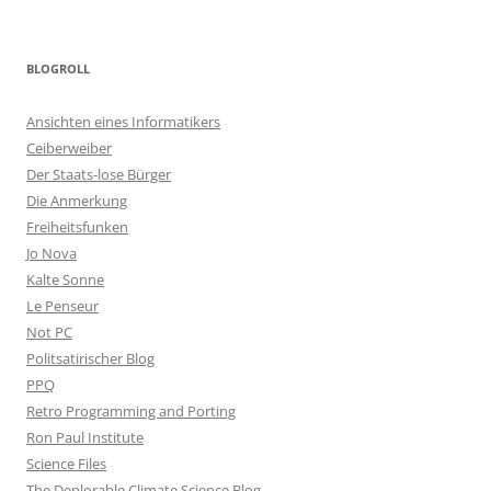
BLOGROLL
Ansichten eines Informatikers
Ceiberweiber
Der Staats-lose Bürger
Die Anmerkung
Freiheitsfunken
Jo Nova
Kalte Sonne
Le Penseur
Not PC
Politsatirischer Blog
PPQ
Retro Programming and Porting
Ron Paul Institute
Science Files
The Deplorable Climate Science Blog