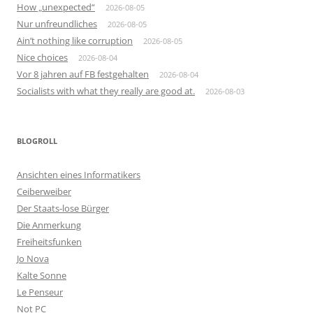
How „unexpected“
2026-08-05
Nur unfreundliches
2026-08-05
Ain’t nothing like corruption
2026-08-05
Nice choices
2026-08-04
Vor 8 jahren auf FB festgehalten
2026-08-04
Socialists with what they really are good at.
2026-08-03
BLOGROLL
Ansichten eines Informatikers
Ceiberweiber
Der Staats-lose Bürger
Die Anmerkung
Freiheitsfunken
Jo Nova
Kalte Sonne
Le Penseur
Not PC