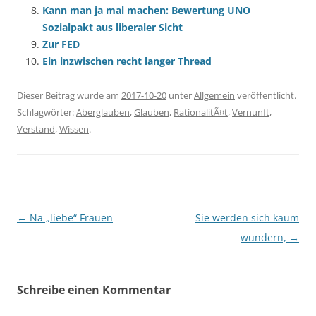
Kann man ja mal machen: Bewertung UNO
Sozialpakt aus liberaler Sicht
Zur FED
Ein inzwischen recht langer Thread
Dieser Beitrag wurde am
2017-10-20
unter
Allgemein
veröffentlicht.
Schlagwörter:
Aberglauben
,
Glauben
,
RationalitÃ¤t
,
Vernunft
,
Verstand
,
Wissen
.
Beitragsnavigation
←
Na „liebe“ Frauen
Sie werden sich kaum
wundern,
→
Schreibe einen Kommentar