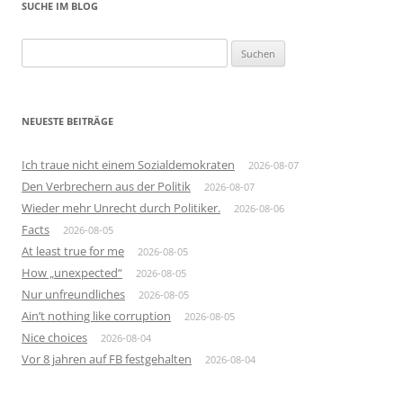
SUCHE IM BLOG
Suchen
nach:
NEUESTE BEITRÄGE
Ich traue nicht einem Sozialdemokraten
2026-08-07
Den Verbrechern aus der Politik
2026-08-07
Wieder mehr Unrecht durch Politiker.
2026-08-06
Facts
2026-08-05
At least true for me
2026-08-05
How „unexpected“
2026-08-05
Nur unfreundliches
2026-08-05
Ain’t nothing like corruption
2026-08-05
Nice choices
2026-08-04
Vor 8 jahren auf FB festgehalten
2026-08-04