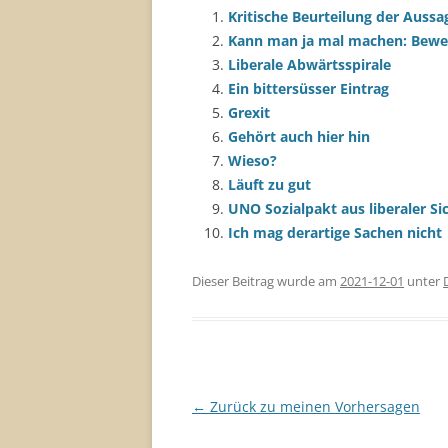
Kritische Beurteilung der Aussa
Kann man ja mal machen: Bewert
Liberale Abwärtsspirale
Ein bittersüsser Eintrag
Grexit
Gehört auch hier hin
Wieso?
Läuft zu gut
UNO Sozialpakt aus liberaler Si
Ich mag derartige Sachen nicht
Dieser Beitrag wurde am
2021-12-01
unter
Beitragsnavigation
←
Zurück zu meinen Vorhersagen