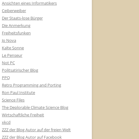
Ansichten eines Informatikers
Ceiberweiber
Der Staats-lose Bürger
Die Anmerkung
Freiheitsfunken
Jo Nova
Kalte Sonne
Le Penseur
Not PC
Politsatirischer Blog
PPQ
Retro Programming and Porting
Ron Paul Institute
Science Files
The Deplorable Climate Science Blog
Wirtschaftliche Freiheit
xkcd
ZZZ der Blog Autor auf der freien Welt
ZZZ der Blog Autor auf Facebook