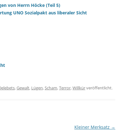
gen von Herrn Höcke (Teil 5)
ung UNO Sozialpakt aus liberaler Sicht
cht
Delebets
,
Gewalt
,
Lügen
,
Scham
,
Terror
,
Willkür
veröffentlicht.
Kleiner Merksatz
→