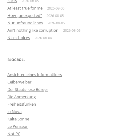
Facts
2026-08-05
At least true for me
2026-08-05
How „unexpected“
2026-08-05
Nur unfreundliches
2026-08-05
Ain’t nothing like corruption
2026-08-05
Nice choices
2026-08-04
BLOGROLL
Ansichten eines Informatikers
Ceiberweiber
Der Staats-lose Bürger
Die Anmerkung
Freiheitsfunken
Jo Nova
Kalte Sonne
Le Penseur
Not PC