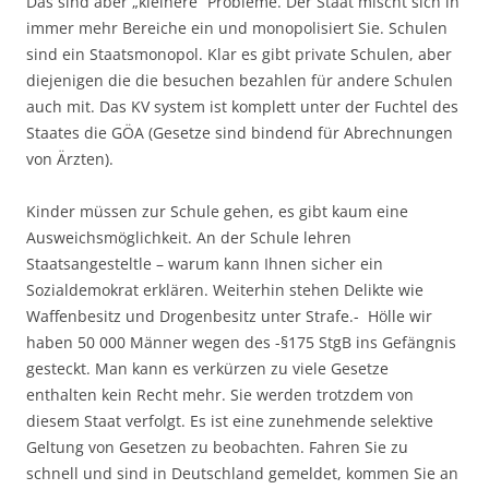
Das sind aber „kleinere“ Probleme. Der Staat mischt sich in
immer mehr Bereiche ein und monopolisiert Sie. Schulen
sind ein Staatsmonopol. Klar es gibt private Schulen, aber
diejenigen die die besuchen bezahlen für andere Schulen
auch mit. Das KV system ist komplett unter der Fuchtel des
Staates die GÖA (Gesetze sind bindend für Abrechnungen
von Ärzten).
Kinder müssen zur Schule gehen, es gibt kaum eine
Ausweichsmöglichkeit. An der Schule lehren
Staatsangesteltle – warum kann Ihnen sicher ein
Sozialdemokrat erklären. Weiterhin stehen Delikte wie
Waffenbesitz und Drogenbesitz unter Strafe.- Hölle wir
haben 50 000 Männer wegen des -§175 StgB ins Gefängnis
gesteckt. Man kann es verkürzen zu viele Gesetze
enthalten kein Recht mehr. Sie werden trotzdem von
diesem Staat verfolgt. Es ist eine zunehmende selektive
Geltung von Gesetzen zu beobachten. Fahren Sie zu
schnell und sind in Deutschland gemeldet, kommen Sie an