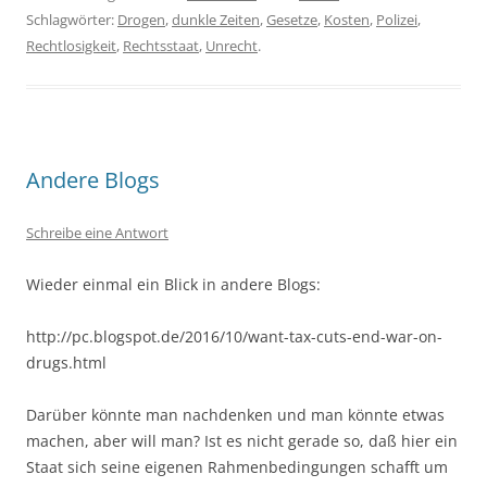
Schlagwörter:
Drogen
,
dunkle Zeiten
,
Gesetze
,
Kosten
,
Polizei
,
Rechtlosigkeit
,
Rechtsstaat
,
Unrecht
.
Andere Blogs
Schreibe eine Antwort
Wieder einmal ein Blick in andere Blogs:
http://pc.blogspot.de/2016/10/want-tax-cuts-end-war-on-
drugs.html
Darüber könnte man nachdenken und man könnte etwas
machen, aber will man? Ist es nicht gerade so, daß hier ein
Staat sich seine eigenen Rahmenbedingungen schafft um