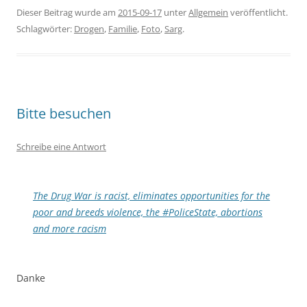
Dieser Beitrag wurde am
2015-09-17
unter
Allgemein
veröffentlicht.
Schlagwörter:
Drogen
,
Familie
,
Foto
,
Sarg
.
Bitte besuchen
Schreibe eine Antwort
The Drug War is racist, eliminates opportunities for the
poor and breeds violence, the #PoliceState, abortions
and more racism
Danke