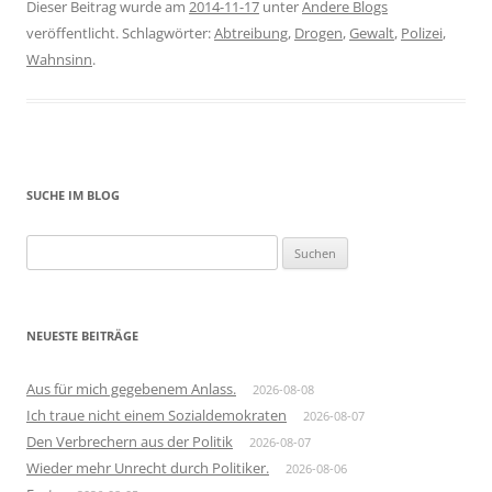
Dieser Beitrag wurde am
2014-11-17
unter
Andere Blogs
veröffentlicht. Schlagwörter:
Abtreibung
,
Drogen
,
Gewalt
,
Polizei
,
Wahnsinn
.
SUCHE IM BLOG
Suchen
nach:
NEUESTE BEITRÄGE
Aus für mich gegebenem Anlass.
2026-08-08
Ich traue nicht einem Sozialdemokraten
2026-08-07
Den Verbrechern aus der Politik
2026-08-07
Wieder mehr Unrecht durch Politiker.
2026-08-06