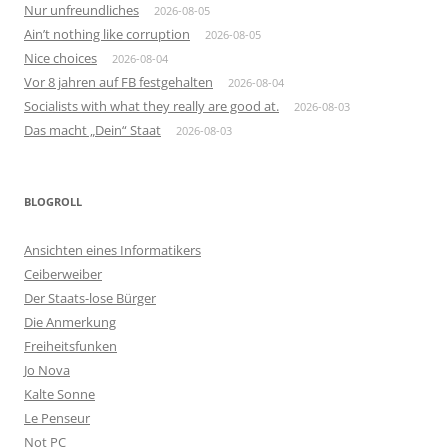
Nur unfreundliches
2026-08-05
Ain’t nothing like corruption
2026-08-05
Nice choices
2026-08-04
Vor 8 jahren auf FB festgehalten
2026-08-04
Socialists with what they really are good at.
2026-08-03
Das macht „Dein“ Staat
2026-08-03
BLOGROLL
Ansichten eines Informatikers
Ceiberweiber
Der Staats-lose Bürger
Die Anmerkung
Freiheitsfunken
Jo Nova
Kalte Sonne
Le Penseur
Not PC