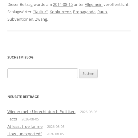
Dieser Beitrag wurde am
2014-08-15
unter
Allgemein
veröffentlicht.
Schlagwörter:
"Kultur"
,
Konkurrenz
,
Propaganda
,
Raub
,
Subventionen
,
Zwang
.
SUCHE IM BLOG
Suchen
nach:
NEUESTE BEITRÄGE
Wieder mehr Unrecht durch Politiker.
2026-08-06
Facts
2026-08-05
At least true for me
2026-08-05
How „unexpected“
2026-08-05