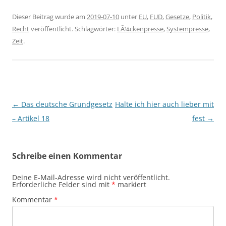
Dieser Beitrag wurde am
2019-07-10
unter
EU
,
FUD
,
Gesetze
,
Politik
,
Recht
veröffentlicht. Schlagwörter:
LÃ¼ckenpresse
,
Systempresse
,
Zeit
.
Beitragsnavigation
←
Das deutsche Grundgesetz
Halte ich hier auch lieber mit
– Artikel 18
fest
→
Schreibe einen Kommentar
Deine E-Mail-Adresse wird nicht veröffentlicht.
Erforderliche Felder sind mit
*
markiert
Kommentar
*