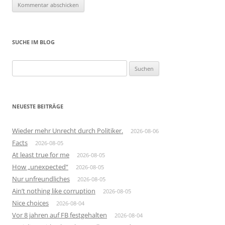
SUCHE IM BLOG
Suchen
nach:
NEUESTE BEITRÄGE
Wieder mehr Unrecht durch Politiker.
2026-08-06
Facts
2026-08-05
At least true for me
2026-08-05
How „unexpected“
2026-08-05
Nur unfreundliches
2026-08-05
Ain’t nothing like corruption
2026-08-05
Nice choices
2026-08-04
Vor 8 jahren auf FB festgehalten
2026-08-04