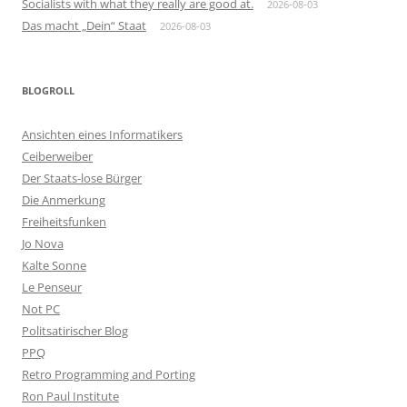
Socialists with what they really are good at.
2026-08-03
Das macht „Dein“ Staat
2026-08-03
BLOGROLL
Ansichten eines Informatikers
Ceiberweiber
Der Staats-lose Bürger
Die Anmerkung
Freiheitsfunken
Jo Nova
Kalte Sonne
Le Penseur
Not PC
Politsatirischer Blog
PPQ
Retro Programming and Porting
Ron Paul Institute