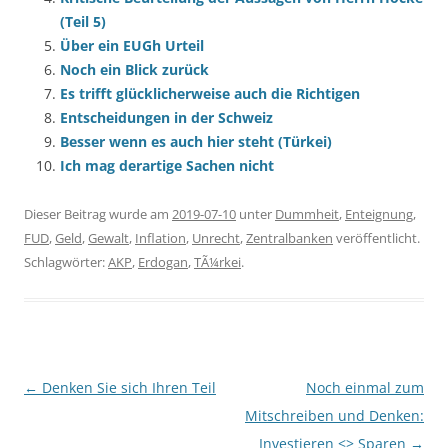
(Teil 5)
Über ein EUGh Urteil
Noch ein Blick zurück
Es trifft glücklicherweise auch die Richtigen
Entscheidungen in der Schweiz
Besser wenn es auch hier steht (Türkei)
Ich mag derartige Sachen nicht
Dieser Beitrag wurde am
2019-07-10
unter
Dummheit
,
Enteignung
,
FUD
,
Geld
,
Gewalt
,
Inflation
,
Unrecht
,
Zentralbanken
veröffentlicht.
Schlagwörter:
AKP
,
Erdogan
,
TÃ¼rkei
.
Beitragsnavigation
←
Denken Sie sich Ihren Teil
Noch einmal zum
Mitschreiben und Denken:
Investieren <> Sparen
→