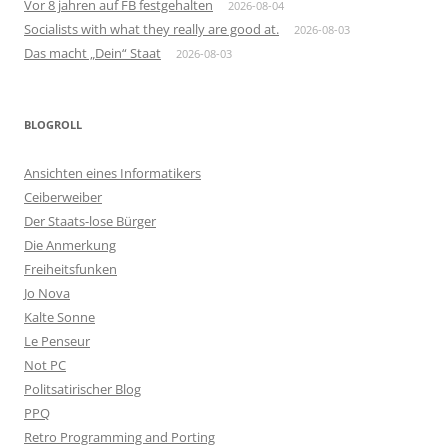
Vor 8 jahren auf FB festgehalten
2026-08-04
Socialists with what they really are good at.
2026-08-03
Das macht „Dein“ Staat
2026-08-03
BLOGROLL
Ansichten eines Informatikers
Ceiberweiber
Der Staats-lose Bürger
Die Anmerkung
Freiheitsfunken
Jo Nova
Kalte Sonne
Le Penseur
Not PC
Politsatirischer Blog
PPQ
Retro Programming and Porting