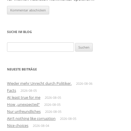
SUCHE IM BLOG
Suchen
nach:
NEUESTE BEITRÄGE
Wieder mehr Unrecht durch Politiker.
2026-08-06
Facts
2026-08-05
At least true for me
2026-08-05
How „unexpected“
2026-08-05
Nur unfreundliches
2026-08-05
Ain’t nothing like corruption
2026-08-05
Nice choices
2026-08-04