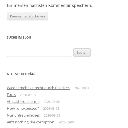
für meinen nächsten Kommentar speichern.
SUCHE IM BLOG
Suchen
nach:
NEUESTE BEITRÄGE
Wieder mehr Unrecht durch Politiker.
2026-08-06
Facts
2026-08-05
At least true for me
2026-08-05
How „unexpected“
2026-08-05
Nur unfreundliches
2026-08-05
Ain’t nothing like corruption
2026-08-05