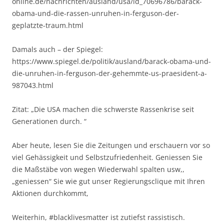
online.de/nachrichten/ausland/usa/id_70696786/barack-
obama-und-die-rassen-unruhen-in-ferguson-der-
geplatzte-traum.html
Damals auch – der Spiegel:
https://www.spiegel.de/politik/ausland/barack-obama-und-
die-unruhen-in-ferguson-der-gehemmte-us-praesident-a-
987043.html
Zitat: „Die USA machen die schwerste Rassenkrise seit
Generationen durch. “
Aber heute, lesen Sie die Zeitungen und erschauern vor so
viel Gehässigkeit und Selbstzufriedenheit. Geniessen Sie
die Maßstäbe von wegen Wiederwahl spalten usw,,
„geniessen“ Sie wie gut unser Regierungsclique mit Ihren
Aktionen durchkommt,
Weiterhin, #blacklivesmatter ist zutiefst rassistisch.