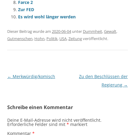
Farce 2
Zur FED
Es wird wohl länger werden
Dieser Beitrag wurde am
2020-06-04
unter
Dummheit
,
Gewalt
,
Gutmenschen
,
Hohn
,
Politik
,
USA
,
Zeitung
veröffentlicht.
Beitragsnavigation
←
Merkwürdig/komisch
Zu den Beschlüssen der
Regierung
→
Schreibe einen Kommentar
Deine E-Mail-Adresse wird nicht veröffentlicht.
Erforderliche Felder sind mit
*
markiert
Kommentar
*