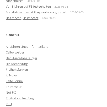
Nice choices
2026-08-04
Vor 8 jahren auf FB festgehalten
2026-08-04
Socialists with what they really are good at.
2026-08-03
Das macht „Dein“ Staat
2026-08-03
BLOGROLL
Ansichten eines Informatikers
Ceiberweiber
Der Staats-lose Bürger
Die Anmerkung
Freiheitsfunken
Jo Nova
Kalte Sonne
Le Penseur
Not PC
Politsatirischer Blog
PPQ