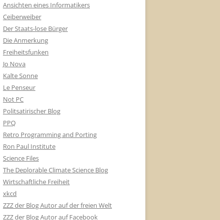
Ansichten eines Informatikers
Ceiberweiber
Der Staats-lose Bürger
Die Anmerkung
Freiheitsfunken
Jo Nova
Kalte Sonne
Le Penseur
Not PC
Politsatirischer Blog
PPQ
Retro Programming and Porting
Ron Paul Institute
Science Files
The Deplorable Climate Science Blog
Wirtschaftliche Freiheit
xkcd
ZZZ der Blog Autor auf der freien Welt
ZZZ der Blog Autor auf Facebook