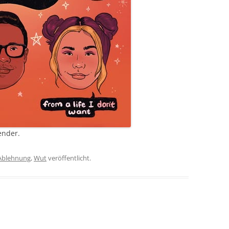
ender.
Ablehnung
,
Wut
veröffentlicht.