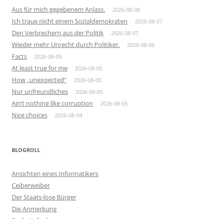
Aus für mich gegebenem Anlass.
2026-08-08
Ich traue nicht einem Sozialdemokraten
2026-08-07
Den Verbrechern aus der Politik
2026-08-07
Wieder mehr Unrecht durch Politiker.
2026-08-06
Facts
2026-08-05
At least true for me
2026-08-05
How „unexpected“
2026-08-05
Nur unfreundliches
2026-08-05
Ain’t nothing like corruption
2026-08-05
Nice choices
2026-08-04
BLOGROLL
Ansichten eines Informatikers
Ceiberweiber
Der Staats-lose Bürger
Die Anmerkung