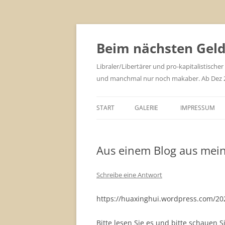
Zum
Inhalt
springen
Beim nächsten Geld 
Libraler/Libertärer und pro-kapitalistischer
und manchmal nur noch makaber. Ab Dez 201
START
GALERIE
IMPRESSUM
Aus einem Blog aus mein
Schreibe eine Antwort
https://huaxinghui.wordpress.com/202
Bitte lesen Sie es und bitte schauen Si