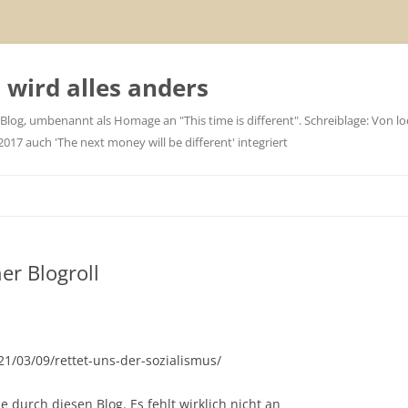
wird alles anders
 Blog, umbenannt als Homage an "This time is different". Schreiblage: Von loc
7 auch 'The next money will be different' integriert
er Blogroll
1/03/09/rettet-uns-der-sozialismus/
e durch diesen Blog. Es fehlt wirklich nicht an