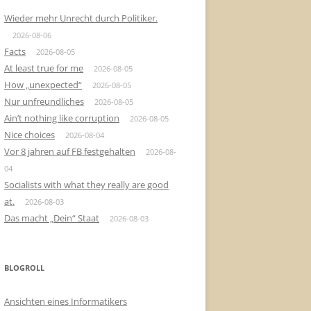
Wieder mehr Unrecht durch Politiker.
2026-08-06
Facts
2026-08-05
At least true for me
2026-08-05
How „unexpected“
2026-08-05
Nur unfreundliches
2026-08-05
Ain’t nothing like corruption
2026-08-05
Nice choices
2026-08-04
Vor 8 jahren auf FB festgehalten
2026-08-
04
Socialists with what they really are good
at.
2026-08-03
Das macht „Dein“ Staat
2026-08-03
BLOGROLL
Ansichten eines Informatikers