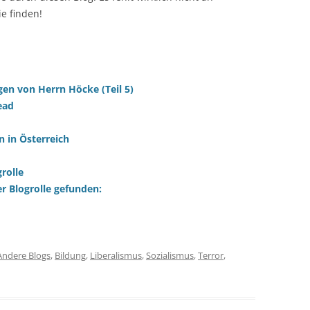
e finden!
gen von Herrn Höcke (Teil 5)
ead
 in Österreich
rolle
r Blogrolle gefunden:
Andere Blogs
,
Bildung
,
Liberalismus
,
Sozialismus
,
Terror
,