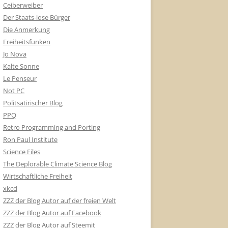
Ceiberweiber
Der Staats-lose Bürger
Die Anmerkung
Freiheitsfunken
Jo Nova
Kalte Sonne
Le Penseur
Not PC
Politsatirischer Blog
PPQ
Retro Programming and Porting
Ron Paul Institute
Science Files
The Deplorable Climate Science Blog
Wirtschaftliche Freiheit
xkcd
ZZZ der Blog Autor auf der freien Welt
ZZZ der Blog Autor auf Facebook
ZZZ der Blog Autor auf Steemit