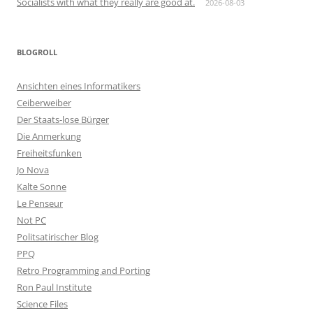
Socialists with what they really are good at.
2026-08-03
BLOGROLL
Ansichten eines Informatikers
Ceiberweiber
Der Staats-lose Bürger
Die Anmerkung
Freiheitsfunken
Jo Nova
Kalte Sonne
Le Penseur
Not PC
Politsatirischer Blog
PPQ
Retro Programming and Porting
Ron Paul Institute
Science Files