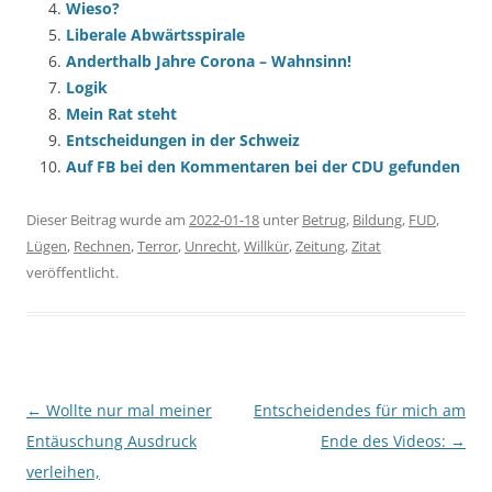
Wieso?
Liberale Abwärtsspirale
Anderthalb Jahre Corona – Wahnsinn!
Logik
Mein Rat steht
Entscheidungen in der Schweiz
Auf FB bei den Kommentaren bei der CDU gefunden
Dieser Beitrag wurde am
2022-01-18
unter
Betrug
,
Bildung
,
FUD
,
Lügen
,
Rechnen
,
Terror
,
Unrecht
,
Willkür
,
Zeitung
,
Zitat
veröffentlicht.
Beitragsnavigation
←
Wollte nur mal meiner
Entscheidendes für mich am
Entäuschung Ausdruck
Ende des Videos:
→
verleihen,