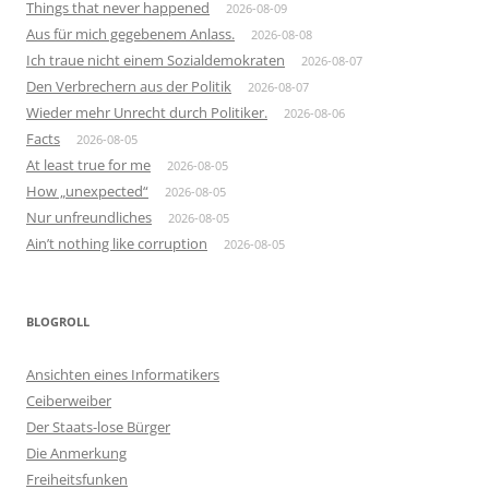
Things that never happened
2026-08-09
Aus für mich gegebenem Anlass.
2026-08-08
Ich traue nicht einem Sozialdemokraten
2026-08-07
Den Verbrechern aus der Politik
2026-08-07
Wieder mehr Unrecht durch Politiker.
2026-08-06
Facts
2026-08-05
At least true for me
2026-08-05
How „unexpected“
2026-08-05
Nur unfreundliches
2026-08-05
Ain’t nothing like corruption
2026-08-05
BLOGROLL
Ansichten eines Informatikers
Ceiberweiber
Der Staats-lose Bürger
Die Anmerkung
Freiheitsfunken