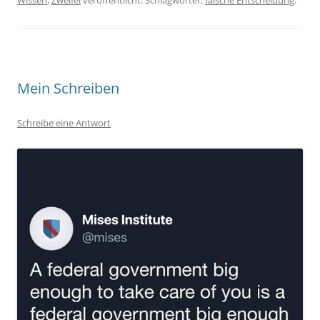
Wissen
,
Zweifel
veröffentlicht. Schlagwörter:
falsche Entscheidung
.
Mein Schreiben
Schreibe eine Antwort