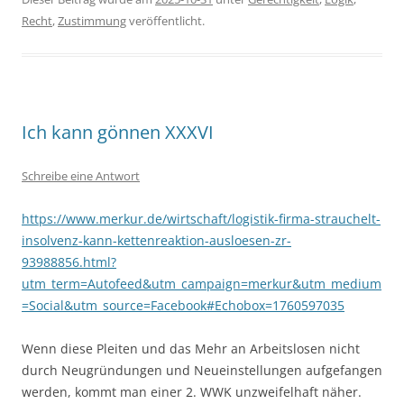
Recht
,
Zustimmung
veröffentlicht.
Ich kann gönnen XXXVI
Schreibe eine Antwort
https://www.merkur.de/wirtschaft/logistik-firma-strauchelt-
insolvenz-kann-kettenreaktion-ausloesen-zr-
93988856.html?
utm_term=Autofeed&utm_campaign=merkur&utm_medium
=Social&utm_source=Facebook#Echobox=1760597035
Wenn diese Pleiten und das Mehr an Arbeitslosen nicht
durch Neugründungen und Neueinstellungen aufgefangen
werden, kommt man einer 2. WWK unzweifelhaft näher.