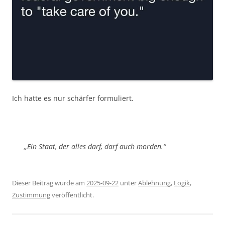
Ich hatte es nur schärfer formuliert.
„Ein Staat, der alles darf, darf auch morden.“
Dieser Beitrag wurde am
2025-09-22
unter
Ablehnung
,
Logik
,
Zustimmung
veröffentlicht.