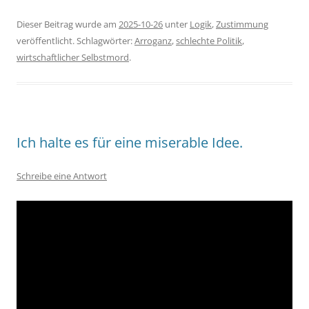
Dieser Beitrag wurde am
2025-10-26
unter
Logik
,
Zustimmung
veröffentlicht. Schlagwörter:
Arroganz
,
schlechte Politik
,
wirtschaftlicher Selbstmord
.
Ich halte es für eine miserable Idee.
Schreibe eine Antwort