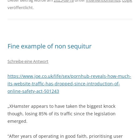
Dieser Beitrag wurde am
2025-08-18
unter
Interventionismus
,
Logik
veröffentlicht.
Fine example of non sequitur
Schreibe eine Antwort
https://www.joe.co.uk/life/sex/pornhub-reveals-how-much-
its-website-traffic-has-dropped-since-introduction-of-
online-safety-act-501243
„XHamster appears to have taken the biggest knock
though, losing 85% of its traffic since the legislation
emerged.
“After years of operating in good faith, prioritising user