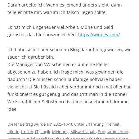
Daran arbeite ich. Wenn es jemand anders sieht, dann
teile er bitte mit, warum ich falsch liegen sollte.
Es hat mich ungeheuer viel Arbeit, Mühe und Geld
gekostet, das hier auszugleichen:
https://windev.com/
Ich habe selbst hier schon im Blog darauf hingewiesen, wie
sauer ich darüber bin.
Die Manager von VW scheinen es auf eine Pleite
abgesehen zu haben. Ich frage mich, was gewinnen die
dadurch? Die müssen schon lauffähige Software haben,
vielleicht ist Sie hässlich aber verdammt noch mal offenbar
funktioniert es gut genug und das tritt man in die Tonne?
Wirtschaftlicher Selbstmord ist eine ausnehmend dumme
Idee!
Dieser Beitrag wurde am
2025-10-10
unter
Erfahrung
,
Freiheit
,
Idiotie
,
Irrsinn
,
IT
,
Logik
,
Meinung
,
Mißwirtschaft
,
Programmierung
,