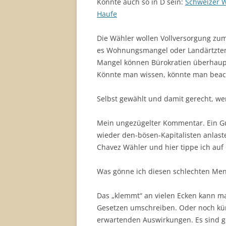
Könnte auch so in D sein:
Schweizer 
Haufe
Die Wähler wollen Vollversorgung zum N
es Wohnungsmangel oder Landärtztem
Mangel können Bürokratien überhaup
Könnte man wissen, könnte man beach
Selbst gewählt und damit gerecht, wen
Mein ungezügelter Kommentar. Ein G
wieder den-bösen-Kapitalisten anlast
Chavez Wähler und hier tippe ich auf
Was gönne ich diesen schlechten Men
Das „klemmt“ an vielen Ecken kann ma
Gesetzen umschreiben. Oder noch kü
erwartenden Auswirkungen. Es sind ge