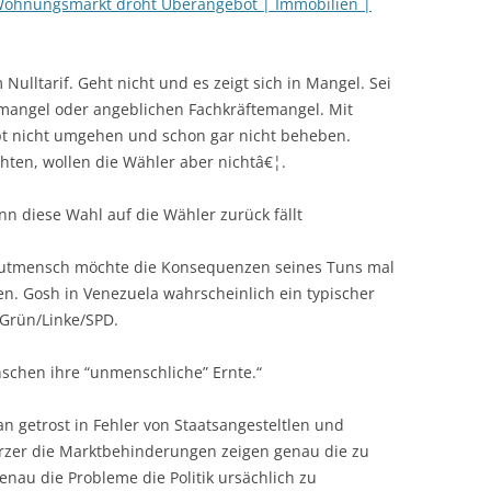
Wohnungsmarkt droht Überangebot | Immobilien |
ulltarif. Geht nicht und es zeigt sich in Mangel. Sei
angel oder angeblichen Fachkräftemangel. Mit
t nicht umgehen und schon gar nicht beheben.
ten, wollen die Wähler aber nichtâ€¦.
n diese Wahl auf die Wähler zurück fällt
utmensch möchte die Konsequenzen seines Tuns mal
en. Gosh in Venezuela wahrscheinlich ein typischer
 Grün/Linke/SPD.
schen ihre “unmenschliche” Ernte.“
n getrost in Fehler von Staatsangesteltlen und
rzer die Marktbehinderungen zeigen genau die zu
nau die Probleme die Politik ursächlich zu