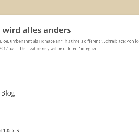
wird alles anders
 Blog, umbenannt als Homage an "This time is different". Schreiblage: Von loc
7 auch 'The next money will be different' integriert
 Blog
 135 S. 9