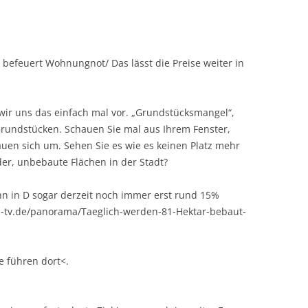
efeuert Wohnungnot/ Das lässt die Preise weiter in
ir uns das einfach mal vor. „Grundstücksmangel“,
 Grundstücken. Schauen Sie mal aus Ihrem Fenster,
auen sich um. Sehen Sie es wie es keinen Platz mehr
der, unbebaute Flächen in der Stadt?
n in D sogar derzeit noch immer erst rund 15%
.n-tv.de/panorama/Taeglich-werden-81-Hektar-bebaut-
e führen dort<.