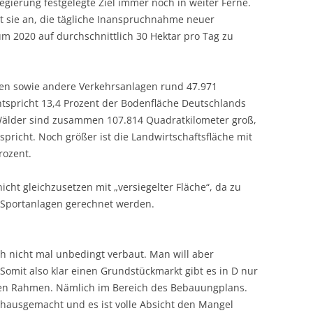
egierung festgelegte Ziel immer noch in weiter Ferne.
ebt sie an, die tägliche Inanspruchnahme neuer
um 2020 auf durchschnittlich 30 Hektar pro Tag zu
en sowie andere Verkehrsanlagen rund 47.971
tspricht 13,4 Prozent der Bodenfläche Deutschlands
Wälder sind zusammen 107.814 Quadratkilometer groß,
spricht. Noch größer ist die Landwirtschaftsfläche mit
rozent.
icht gleichzusetzen mit „versiegelter Fläche“, da zu
 Sportanlagen gerechnet werden.
h nicht mal unbedingt verbaut. Man will aber
Somit also klar einen Grundstückmarkt gibt es in D nur
en Rahmen. Nämlich im Bereich des Bebauungplans.
hausgemacht und es ist volle Absicht den Mangel