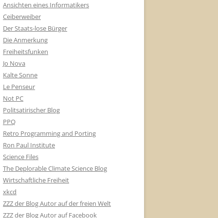
Ansichten eines Informatikers
Ceiberweiber
Der Staats-lose Bürger
Die Anmerkung
Freiheitsfunken
Jo Nova
Kalte Sonne
Le Penseur
Not PC
Politsatirischer Blog
PPQ
Retro Programming and Porting
Ron Paul Institute
Science Files
The Deplorable Climate Science Blog
Wirtschaftliche Freiheit
xkcd
ZZZ der Blog Autor auf der freien Welt
ZZZ der Blog Autor auf Facebook